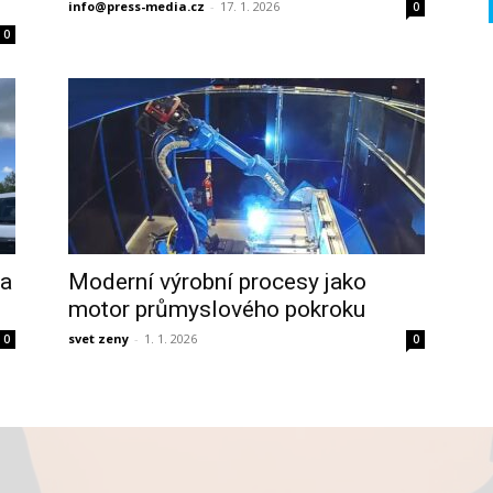
info@press-media.cz
-
17. 1. 2026
0
0
ta
Moderní výrobní procesy jako
motor průmyslového pokroku
svet zeny
-
1. 1. 2026
0
0