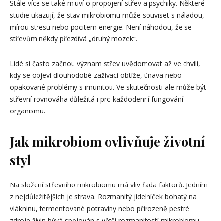
Stále více se také mluví o propojení střev a psychiky. Některé
studie ukazují, že stav mikrobiomu může souviset s náladou,
mírou stresu nebo pocitem energie. Není náhodou, že se
střevům někdy přezdívá „druhý mozek“.
Lidé si často začnou význam střev uvědomovat až ve chvíli,
kdy se objeví dlouhodobé zažívací obtíže, únava nebo
opakované problémy s imunitou. Ve skutečnosti ale může být
střevní rovnováha důležitá i pro každodenní fungování
organismu.
Jak mikrobiom ovlivňuje životní
styl
Na složení střevního mikrobiomu má vliv řada faktorů. Jedním
z nejdůležitějších je strava. Rozmanitý jídelníček bohatý na
vlákninu, fermentované potraviny nebo přirozeně pestré
zdroje živin bývá spojován s větší rozmanitostí mikrobiomu.