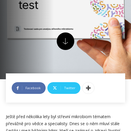
Facebook
Twitter
Ještě před několika lety byl střevní mikrobiom tématem
převážně pro vědce a specialisty. Dnes se o něm mluví stále
častěji i mezi běžnými lidmi, kteří se zajímají o zdravý životní