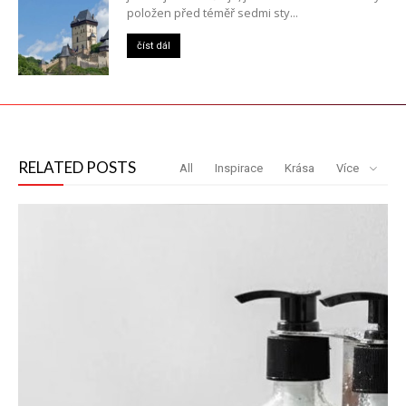
položen před téměř sedmi sty...
číst dál
RELATED POSTS
All
Inspirace
Krása
Více