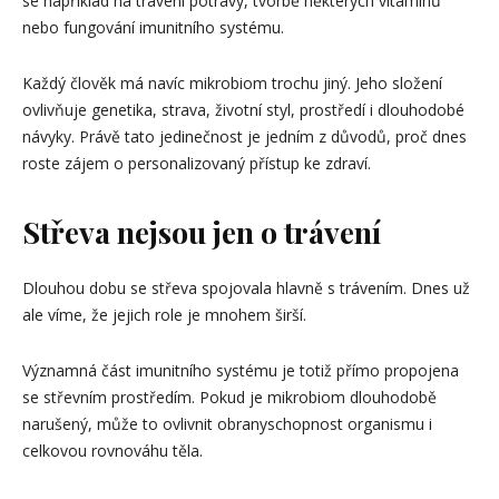
se například na trávení potravy, tvorbě některých vitamínů
nebo fungování imunitního systému.
Každý člověk má navíc mikrobiom trochu jiný. Jeho složení
ovlivňuje genetika, strava, životní styl, prostředí i dlouhodobé
návyky. Právě tato jedinečnost je jedním z důvodů, proč dnes
roste zájem o personalizovaný přístup ke zdraví.
Střeva nejsou jen o trávení
Dlouhou dobu se střeva spojovala hlavně s trávením. Dnes už
ale víme, že jejich role je mnohem širší.
Významná část imunitního systému je totiž přímo propojena
se střevním prostředím. Pokud je mikrobiom dlouhodobě
narušený, může to ovlivnit obranyschopnost organismu i
celkovou rovnováhu těla.