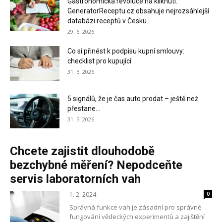
Gastronomická revoluce na kliknutí:
GeneratorReceptu.cz obsahuje nejrozsáhlejší
databázi receptů v Česku
29. 6. 2026
Co si přinést k podpisu kupní smlouvy:
checklist pro kupující
31. 5. 2026
5 signálů, že je čas auto prodat – ještě než
přestane...
31. 5. 2026
Chcete zajistit dlouhodobě
bezchybné měření? Nepodceňte
servis laboratorních vah
1. 2. 2024
0
Správná funkce vah je zásadní pro správné
fungování vědeckých experimentů a zajištění