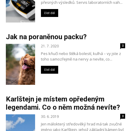
přesných výsledků. Servis laboratorních vah...
číst dál
Jak na poraněnou packu?
21. 7. 2020
0
Pes kňučí nebo štěká bolestí, kulhá – vy jste z
toho samozřejmě na nervy a nevíte, co...
číst dál
Karlštejn je místem opředeným
legendami. Co o něm možná nevíte?
30. 6. 2019
0
Jen málokterý středověký hrad má tak zvučné
jméno jako Karlštejn, jehož základní kámen byl