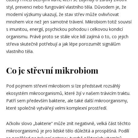
styl, prevenci nebo fungování vlastního těla. Důvodem je, že
moderní výzkumy ukazují, že stav střev může ovlivňovat
mnohem více než jen samotné trávení. Mikrobiom totiž souvisí
s imunitou, energií, psychickou pohodou i celkovou kondicí
organismu. Právě proto se stále více lidí zajímá o to, co jejich
střeva skutečně potřebují a jak lépe porozumět signálům
vlastního těla.
Co je střevní mikrobiom
Pod pojmem střevní mikrobiom si lze představit rozsáhlý
ekosystém mikroorganismů, které žijí v našem trávicím traktu.
Patří sem především bakterie, ale také další mikroorganismy,
které společně vytvářejí velmi komplexní prostředí.
Ačkoliv slovo „bakterie“ může znít negativně, velká část těchto
mikroorganismů je pro lidské tělo důležitá a prospěšná. Podílí