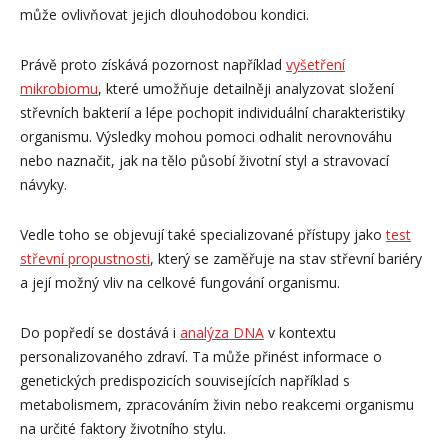
může ovlivňovat jejich dlouhodobou kondici.
Právě proto získává pozornost například
vyšetření
mikrobiomu
, které umožňuje detailněji analyzovat složení
střevních bakterií a lépe pochopit individuální charakteristiky
organismu. Výsledky mohou pomoci odhalit nerovnováhu
nebo naznačit, jak na tělo působí životní styl a stravovací
návyky.
Vedle toho se objevují také specializované přístupy jako
test
střevní propustnosti
, který se zaměřuje na stav střevní bariéry
a její možný vliv na celkové fungování organismu.
Do popředí se dostává i
analýza DNA
v kontextu
personalizovaného zdraví. Ta může přinést informace o
genetických predispozicích souvisejících například s
metabolismem, zpracováním živin nebo reakcemi organismu
na určité faktory životního stylu.