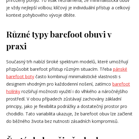
přirozený pohyb. To však neznamená, že minimalistická obuv
je vždy nejlepší volbou; klíčový je individuální přístup a celkový
kontext pohybového vývoje dítěte.
Různé typy barefoot obuvi v
praxi
Současný trh nabízí široké spektrum modelů, které umožňují
přizpůsobit barefoot přístup různým situacím. Třeba
pánské
barefoot boty
často kombinují minimalistické vlastnosti s
designem vhodným pro každodenní nošení, zatímco
barefoot
holínky
rozšiřují možnosti využití i do vlhkého a náročnějšího
prostředí. V obou případech zůstávají zachovány základní
principy, jako je flexibilita podrážky a dostatečný prostor pro
chodidlo. Tato variabilita ukazuje, že barefoot obuv lze začlenit
do běžného života bez nutnosti zásadních kompromisů.