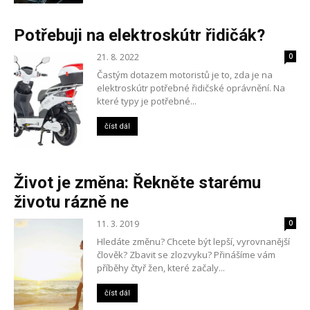
Potřebuji na elektroskútr řidičák?
21. 8. 2022
0
Častým dotazem motoristů je to, zda je na
elektroskútr potřebné řidičské oprávnění. Na
které typy je potřebné...
číst dál
Život je změna: Řekněte starému
životu rázně ne
11. 3. 2019
0
Hledáte změnu? Chcete být lepší, vyrovnanější
člověk? Zbavit se zlozvyku? Přinášíme vám
příběhy čtyř žen, které začaly...
číst dál