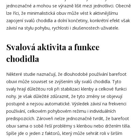
jednoznačné a mohou se výrazně lišit mezi jednotlivci. Obecně
lze říci, že minimalistická obuv může vést k aktivnějšímu
zapojení svalů chodidla a dolní končetiny, konkrétní efekt však
závisí na stylu pohybu, rychlosti i zkušenostech uživatele.
Svalová aktivita a funkce
chodidla
Některé studie naznačují, že dlouhodobé používání barefoot
obuvi může souviset se zvýšením síly svalů chodidla. Tyto
svaly hrají důležitou roli při stabilizaci klenby a celkové funkci
nohy. Je však důležité zdůraznit, že tyto změny se objevují
postupně a nejsou automatické. Výsledek závisí na frekvenci
používání, celkovém pohybovém režimu i individuálních
predispozicích. Zároveň nelze jednoznačně tvrdit, že barefoot
obuv sama o sobě řeší problémy s klenbou nebo držením těla.
Spíše jde o jeden z faktorů, který může sehrát roli v širším