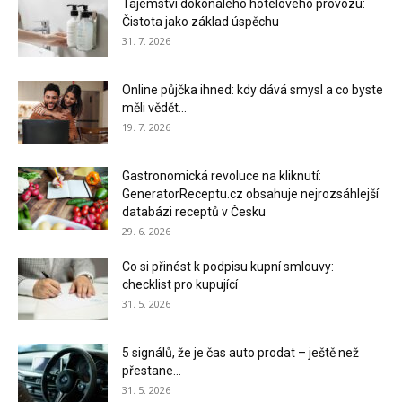
Tajemství dokonalého hotelového provozu:
Čistota jako základ úspěchu
31. 7. 2026
Online půjčka ihned: kdy dává smysl a co byste
měli vědět...
19. 7. 2026
Gastronomická revoluce na kliknutí:
GeneratorReceptu.cz obsahuje nejrozsáhlejší
databázi receptů v Česku
29. 6. 2026
Co si přinést k podpisu kupní smlouvy:
checklist pro kupující
31. 5. 2026
5 signálů, že je čas auto prodat – ještě než
přestane...
31. 5. 2026