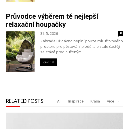
Průvodce výběrem té nejlepší
relaxační houpačky
31. 5. 2026
0
Zahrada už dávno neplní pouze roli užitkového
prostoru pro pěstování plodů, ale stále častěji
se stává prodlouženým...
číst dál
RELATED POSTS
All
Inspirace
Krása
Více