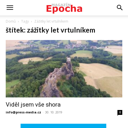
Domů
Tagy
Zážitky let vrtulníkem
štítek: zážitky let vrtulníkem
Viděl jsem vše shora
info@press-media.cz
-
30. 10. 2019
0