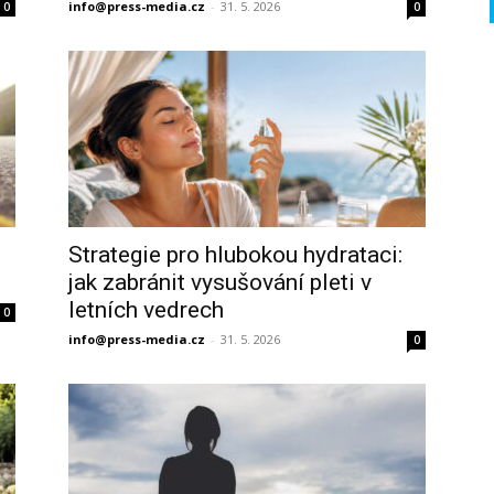
info@press-media.cz
-
31. 5. 2026
0
0
Strategie pro hlubokou hydrataci:
jak zabránit vysušování pleti v
letních vedrech
0
info@press-media.cz
-
31. 5. 2026
0