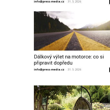
info@press-media.cz
-
31. 5. 2026
Dálkový výlet na motorce: co si
připravit dopředu
info@press-media.cz
-
31. 5. 2026