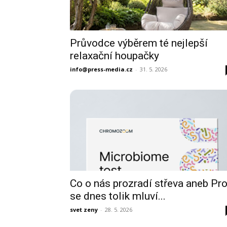
Průvodce výběrem té nejlepší
relaxační houpačky
info@press-media.cz
-
31. 5. 2026
Co o nás prozradí střeva aneb Pr
se dnes tolik mluví...
svet zeny
-
28. 5. 2026