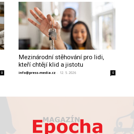
Mezinárodní stěhování pro lidi,
kteří chtějí klid a jistotu
info@press-media.cz
-
12. 5. 2026
0
0