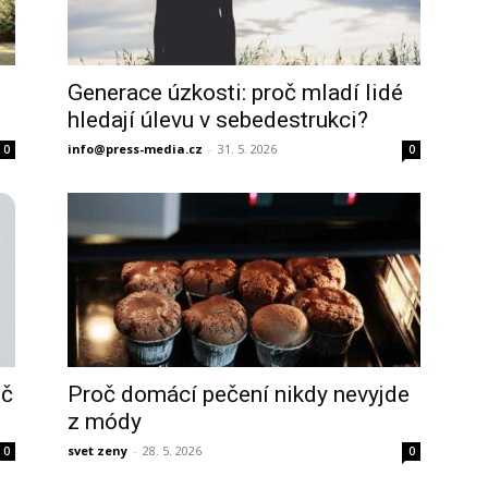
Generace úzkosti: proč mladí lidé
hledají úlevu v sebedestrukci?
info@press-media.cz
-
31. 5. 2026
0
0
oč
Proč domácí pečení nikdy nevyjde
z módy
svet zeny
-
28. 5. 2026
0
0