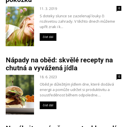
11. 3. 2019
0
S doteky slunce se zazelenají louky či
rozkvetou zahrady. V těchto dnech můžeme
upřít zrak i k...
číst dál
Nápady na oběd: skvělé recepty na
chutná a vyvážená jídla
18. 6. 2023
0
Oběd je důležitým jídlem dne, které dodává
energii a pomůže udržet si produktivitu a
soustředěnost během odpoledne....
číst dál