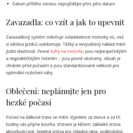
Datum příštího servisu: nepojíždějte přes jeho datum
Zavazadla: co vzít a jak to upevnit
Zavazadlový systém ovlivňuje ovladatelnost motorky víc, než
si většina jezdců uvědomuje. Těžký a nevyvážený náklad mění
jízdní vlastnosti. Pevné
kufry na motorku
jsou nejbezpečnějším
a nejpraktičtějším řešením – jsou pevně ukotveny, obsah je
chráněn před počasím a jsou standardizované velikosti pro
optimální rozložení váhy.
Oblečení: neplánujte jen pro
hezké počasí
Počasí na dálkové trase se mění. Vyjedete za slunce a za tři
hodiny vás přijme bouřka. Vrstvení je klíčem: základní vrstva
absorbující pot, tepelná vrstva pro chladná rána, voděodolná