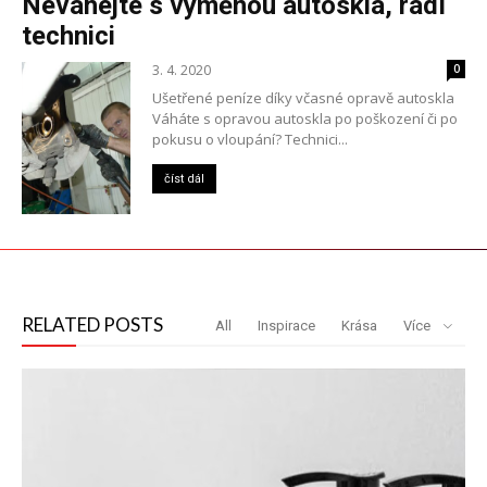
Neváhejte s výměnou autoskla, radí
technici
3. 4. 2020
0
Ušetřené peníze díky včasné opravě autoskla
Váháte s opravou autoskla po poškození či po
pokusu o vloupání? Technici...
číst dál
RELATED POSTS
All
Inspirace
Krása
Více