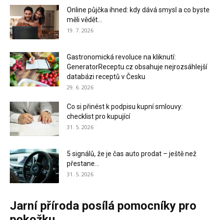
Online půjčka ihned: kdy dává smysl a co byste
měli vědět...
19. 7. 2026
Gastronomická revoluce na kliknutí:
GeneratorReceptu.cz obsahuje nejrozsáhlejší
databázi receptů v Česku
29. 6. 2026
Co si přinést k podpisu kupní smlouvy:
checklist pro kupující
31. 5. 2026
5 signálů, že je čas auto prodat – ještě než
přestane...
31. 5. 2026
Jarní příroda posílá pomocníky pro
pokožku