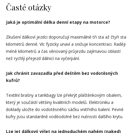
Časté otázky
Jaká je optimální délka denní etapy na motorce?
Zkušení dálkoví jezdci doporučují maximálně tři sta až čtyři sta
kilometrů denně. Víc fyzicky unaví a snižuje koncentraci. Raději
méně kilometrů a čas věnovaný průjezdu zajímavou oblastí
než rychlý přejezd dálnicí na vyčerpání.
Jak chránit zavazadla před deštěm bez vodotěsných
kufrů?
Textilní brašny a tankbagy lze překrýt pláštěnkovým obalem,
který je součástí většiny kvalitních modelů. Elektroniku a
doklady uložte do vodotěsného sáčku vnitřního balení. Pevné
kufry jsou standardně voděodolné bez nutnosti dalšího krytu.
Lze jet dálkový výlet na jednoduchém nahém (naked)