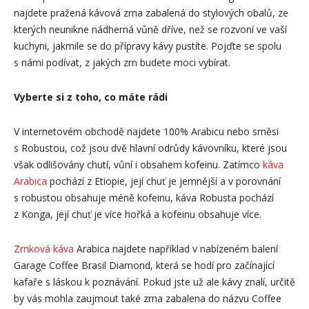
najdete pražená kávová zrna zabalená do stylových obalů, ze
kterých neunikne nádherná vůně dříve, než se rozvoní ve vaší
kuchyni, jakmile se do přípravy kávy pustíte. Pojďte se spolu
s námi podívat, z jakých zrn budete moci vybírat.
Vyberte si z toho, co máte rádi
V internetovém obchodě najdete 100% Arabicu nebo směsi
s Robustou, což jsou dvě hlavní odrůdy kávovníku, které jsou
však odlišovány chutí, vůní i obsahem kofeinu. Zatímco
káva
Arabica
pochází z Etiopie, její chuť je jemnější a v porovnání
s robustou obsahuje méně kofeinu, káva Robusta pochází
z Konga, její chuť je více hořká a kofeinu obsahuje více.
Zrnková káva
Arabica najdete například v nabízeném balení
Garage Coffee Brasil Diamond, která se hodí pro začínající
kafaře s láskou k poznávání. Pokud jste už ale kávy znalí, určitě
by vás mohla zaujmout také zrna zabalena do názvu Coffee