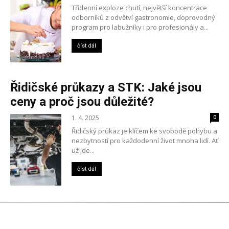
Třídenní exploze chutí, největší koncentrace
odborníků z odvětví gastronomie, doprovodný
program pro labužníky i pro profesionály a...
číst dál
Řidičské průkazy a STK: Jaké jsou
ceny a proč jsou důležité?
1. 4. 2025
0
Řidičský průkaz je klíčem ke svobodě pohybu a
nezbytností pro každodenní život mnoha lidí. Ať
už jde...
číst dál