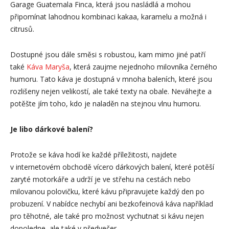
Garage Guatemala Finca, která jsou nasládlá a mohou
připomínat lahodnou kombinaci kakaa, karamelu a možná i
citrusů.
Dostupné jsou dále směsi s robustou, kam mimo jiné patří
také
Káva Maryša
, která zaujme nejednoho milovníka černého
humoru. Tato káva je dostupná v mnoha baleních, které jsou
rozlišeny nejen velikostí, ale také texty na obale. Neváhejte a
potěšte jím toho, kdo je naladěn na stejnou vlnu humoru.
Je libo dárkov
é balení
?
Protože se káva hodí ke každé příležitosti, najdete
v internetovém obchodě vícero dárkových balení, které potěší
zaryté motorkáře a udrží je ve střehu na cestách nebo
milovanou polovičku, které kávu připravujete každý den po
probuzení. V nabídce nechybí ani bezkofeinová káva například
pro těhotné, ale také pro možnost vychutnat si kávu nejen
dopoledne, ale také v předvečer.