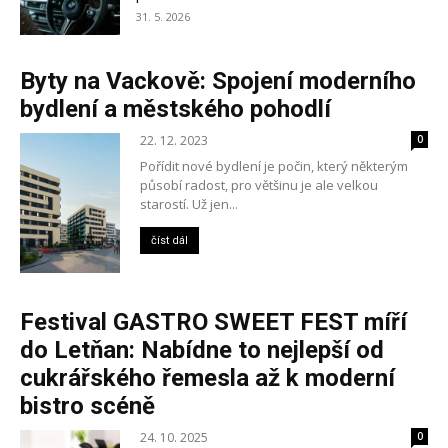
31. 5. 2026
Byty na Vackově: Spojení moderního
bydlení a městského pohodlí
22. 12. 2023
0
Pořídit nové bydlení je počin, který některým
působí radost, pro většinu je ale velkou
starostí. Už jen...
číst dál
Festival GASTRO SWEET FEST míří
do Letňan: Nabídne to nejlepší od
cukrářského řemesla až k moderní
bistro scéně
24. 10. 2025
0