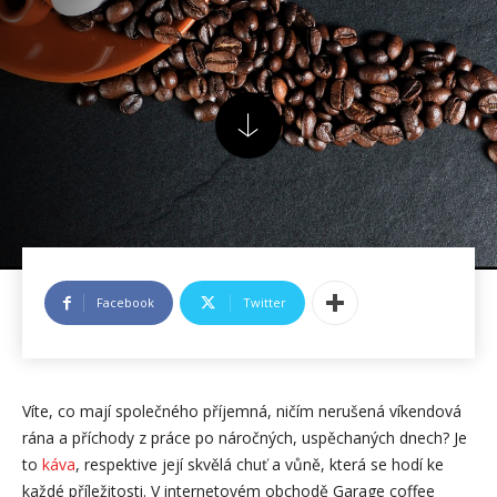
Facebook
Twitter
Víte, co mají společného příjemná, ničím nerušená víkendová
rána a příchody z práce po náročných, uspěchaných dnech? Je
to
káva
, respektive její skvělá chuť a vůně, která se hodí ke
každé příležitosti. V internetovém obchodě Garage coffee