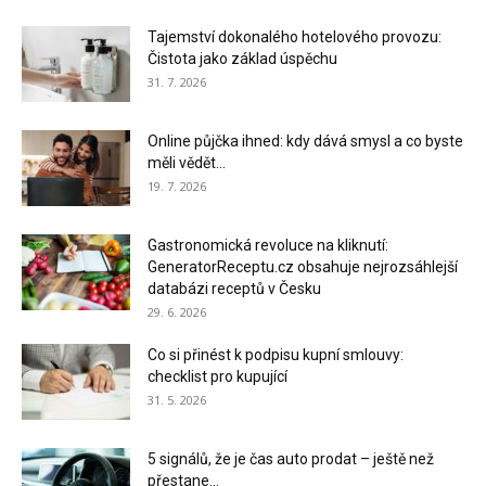
Tajemství dokonalého hotelového provozu:
Čistota jako základ úspěchu
31. 7. 2026
Online půjčka ihned: kdy dává smysl a co byste
měli vědět...
19. 7. 2026
Gastronomická revoluce na kliknutí:
GeneratorReceptu.cz obsahuje nejrozsáhlejší
databázi receptů v Česku
29. 6. 2026
Co si přinést k podpisu kupní smlouvy:
checklist pro kupující
31. 5. 2026
5 signálů, že je čas auto prodat – ještě než
přestane...