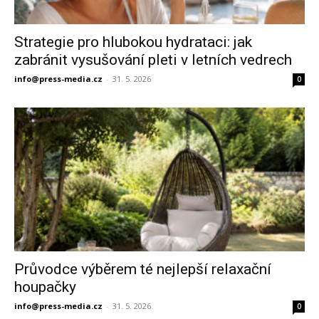
Strategie pro hlubokou hydrataci: jak
zabránit vysušování pleti v letních vedrech
info@press-media.cz
-
31. 5. 2026
0
Průvodce výběrem té nejlepší relaxační
houpačky
info@press-media.cz
-
31. 5. 2026
0