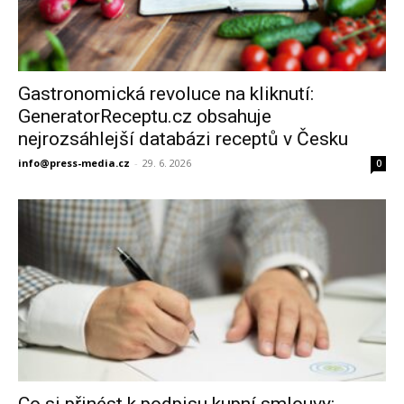
Gastronomická revoluce na kliknutí:
GeneratorReceptu.cz obsahuje
nejrozsáhlejší databázi receptů v Česku
info@press-media.cz
-
29. 6. 2026
0
Co si přinést k podpisu kupní smlouvy: