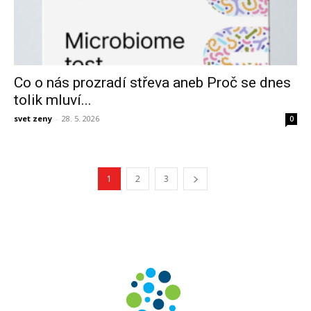
Co o nás prozradí střeva aneb Proč se dnes
tolik mluví...
svet zeny
-
28. 5. 2026
0
1
2
3