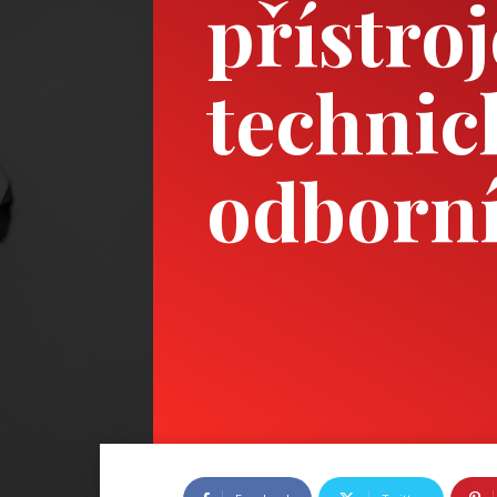
přístro
technic
odborn