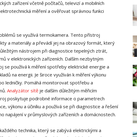
kých zařízení včetně počítačů, televizí a mobilních
lektrotechnická měření a ověřovat správnou funkci
 problémů se využívá termokamera. Tento přístroj
kty a materiály a převádí jej na obrazový formát, který
ůležitým nástrojem při diagnostice tepelných ztrát,
lémů v elektronických zařízeních. Dalším nezbytným
roj se používá k měření spotřeby elektrické energie a
ladů na energii. Je široce využíván k měření výkonu
nebo ledničky. Pomáhá monitorovat spotřebu a
émů.
Analyzátor sítě
je dalším důležitým měřicím
ístroj poskytuje podrobné informace o parametrech
nce, výkonu a účiníku a používá se při diagnostice a řešení
ého napájení v průmyslových zařízeních a domácnostech.
každého technika, který se zabývá elektrickými a