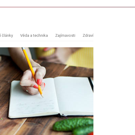
 články
Věda a technika
Zajímavosti
Zdraví