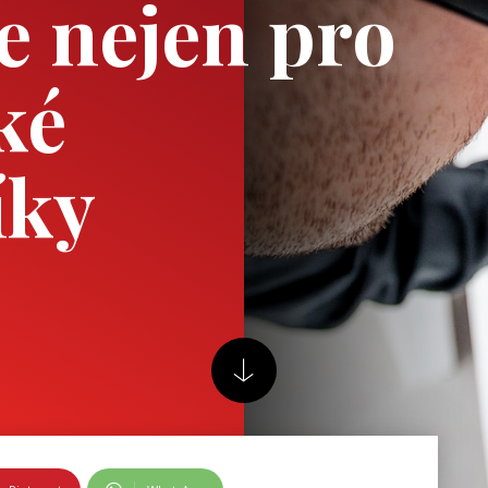
je nejen pro
ké
íky