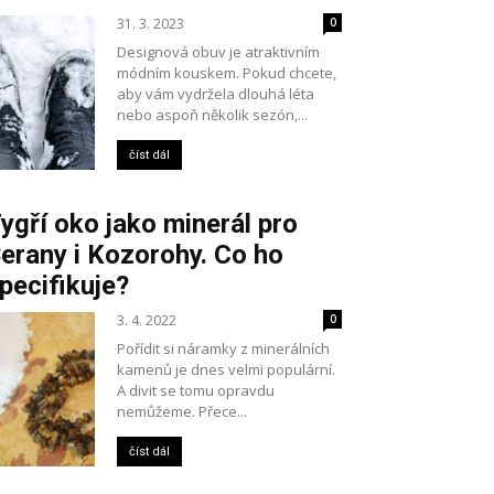
31. 3. 2023
0
Designová obuv je atraktivním
módním kouskem. Pokud chcete,
aby vám vydržela dlouhá léta
nebo aspoň několik sezón,...
číst dál
ygří oko jako minerál pro
erany i Kozorohy. Co ho
pecifikuje?
3. 4. 2022
0
Pořídit si náramky z minerálních
kamenů je dnes velmi populární.
A divit se tomu opravdu
nemůžeme. Přece...
číst dál