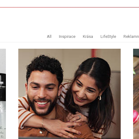
All
Inspirace
Krása
LifeStyle
Reklamní