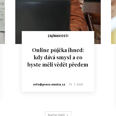
ZAJÍMAVOSTI
Online půjčka ihned:
kdy dává smysl a co
byste měli vědět předem
info@press-media.cz
-
19. 7. 2026
Načíst další