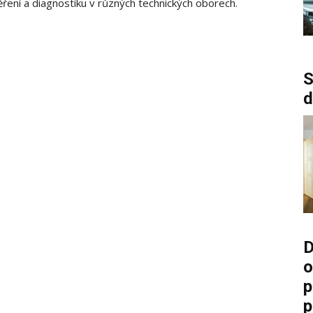
měření a diagnostiku v různých technických oborech.
S
d
D
o
p
p