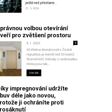
ještě než přestane...
31. 5. 2026
právnou volbou otevírání
veří pro zvětšení prostoru
8. 1. 2020
0
Až třetina domácností v České
republice je menší než 50 metrů
čtverečních. Debaty o nedostatku
místa jsou tak...
číst dál
íky impregnování udržíte
buv déle jako novou,
rotože ji ochráníte proti
rosáknutí