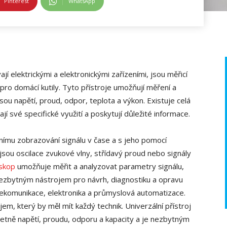
Pinterest
WhatsApp
ají elektrickými a elektronickými zařízeními, jsou měřicí
 pro domácí kutily. Tyto přístroje umožňují měření a
 jsou napětí, proud, odpor, teplota a výkon. Existuje celá
jí své specifické využití a poskytují důležité informace.
álnímu zobrazování signálu v čase a s jeho pomocí
sou oscilace zvukové vlny, střídavý proud nebo signály
skop
umožňuje měřit a analyzovat parametry signálu,
 nezbytným nástrojem pro návrh, diagnostiku a opravu
lekomunikace, elektronika a průmyslová automatizace.
em, který by měl mít každý technik. Univerzální přístroj
 včetně napětí, proudu, odporu a kapacity a je nezbytným