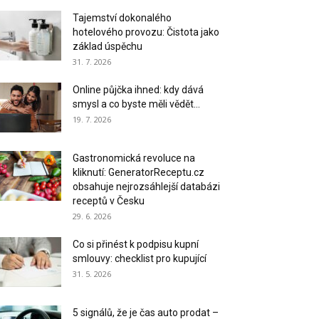
Tajemství dokonalého
hotelového provozu: Čistota jako
základ úspěchu
31. 7. 2026
Online půjčka ihned: kdy dává
smysl a co byste měli vědět...
19. 7. 2026
Gastronomická revoluce na
kliknutí: GeneratorReceptu.cz
obsahuje nejrozsáhlejší databázi
receptů v Česku
29. 6. 2026
Co si přinést k podpisu kupní
smlouvy: checklist pro kupující
31. 5. 2026
5 signálů, že je čas auto prodat –