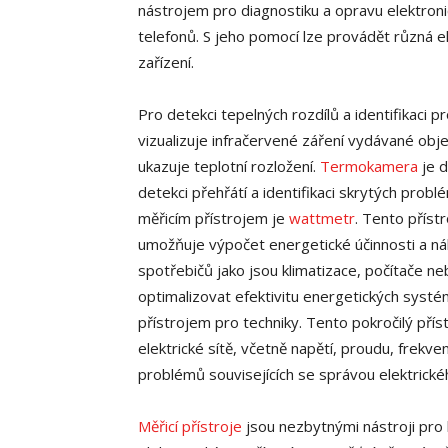
nástrojem pro diagnostiku a opravu elektronic
telefonů. S jeho pomocí lze provádět různá e
zařízení.
Pro detekci tepelných rozdílů a identifikaci
vizualizuje infračervené záření vydávané obje
ukazuje teplotní rozložení.
Termokamera
je d
detekci přehřátí a identifikaci skrytých prob
měřicím přístrojem je
wattmetr
. Tento příst
umožňuje výpočet energetické účinnosti a nák
spotřebičů jako jsou klimatizace, počítače 
optimalizovat efektivitu energetických syst
přístrojem pro techniky. Tento pokročilý př
elektrické sítě, včetně napětí, proudu, frekve
problémů souvisejících se správou elektrick
Měřicí přístroje
jsou nezbytnými nástroji pro 