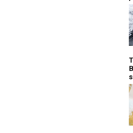
T
B
s