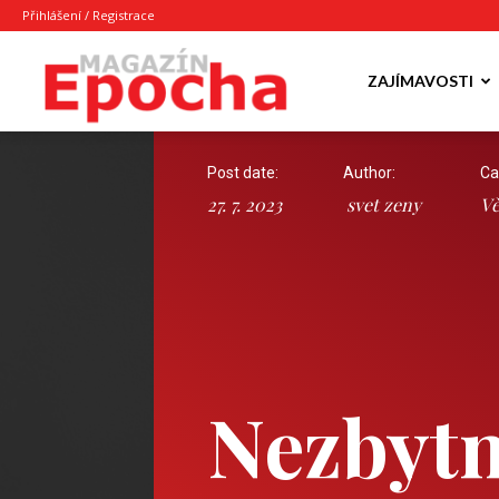
Přihlášení / Registrace
Epocha
ZAJÍMAVOSTI
Post date:
Author:
Ca
Magazín
27. 7. 2023
svet zeny
Vě
Nezbytn