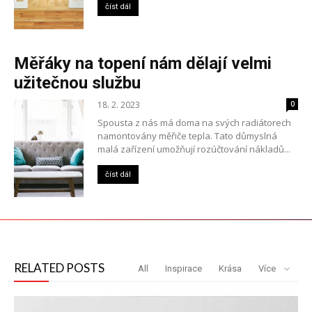
číst dál
Měřáky na topení nám dělají velmi
užitečnou službu
18. 2. 2023
0
Spousta z nás má doma na svých radiátorech
namontovány měřiče tepla. Tato důmyslná
malá zařízení umožňují rozúčtování nákladů...
číst dál
RELATED POSTS
All
Inspirace
Krása
Více