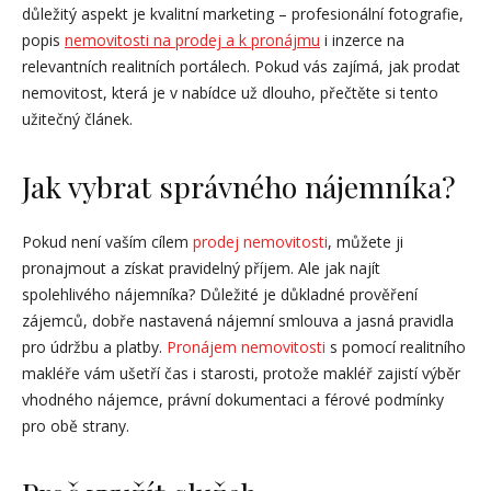
důležitý aspekt je kvalitní marketing – profesionální fotografie,
popis
nemovitosti na prodej a k
pron
ájmu
i inzerce na
relevantních realitních portálech. Pokud vás zajímá, jak prodat
nemovitost, která je v nabídce už dlouho, přečtěte si tento
užitečný článek.
Jak vybrat správného nájemníka?
Pokud není vaším cílem
prodej nemovitosti
, můžete ji
pronajmout a získat pravidelný příjem. Ale jak najít
spolehlivého nájemníka? Důležité je důkladné prověření
zájemců, dobře nastavená nájemní smlouva a jasná pravidla
pro údržbu a platby.
Pronájem nemovitosti
s pomocí realitního
makléře vám ušetří čas i starosti, protože makléř zajistí výběr
vhodného nájemce, právní dokumentaci a férové podmínky
pro obě strany.