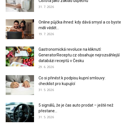
Čistota jako základ úspěchu
31. 7. 2026
Online půjčka ihned: kdy dává smysl a co byste
měli vědět...
19. 7. 2026
Gastronomická revoluce na kliknutí:
GeneratorReceptu.cz obsahuje nejrozsáhlejší
databázi receptů v Česku
29. 6. 2026
Co si přinést k podpisu kupní smlouvy:
checklist pro kupující
31. 5. 2026
5 signálů, že je čas auto prodat – ještě než
přestane...
31. 5. 2026