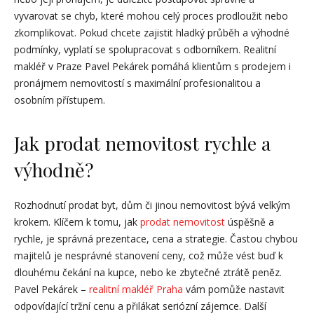
vyvarovat se chyb, které mohou celý proces prodloužit nebo
zkomplikovat. Pokud chcete zajistit hladký průběh a výhodné
podmínky, vyplatí se spolupracovat s odborníkem. Realitní
makléř v Praze Pavel Pekárek pomáhá klientům s prodejem i
pronájmem nemovitostí s maximální profesionalitou a
osobním přístupem.
Jak prodat nemovitost rychle a
výhodně?
Rozhodnutí prodat byt, dům či jinou nemovitost bývá velkým
krokem. Klíčem k tomu, jak
prodat nemovitost
úspěšně a
rychle, je správná prezentace, cena a strategie. Častou chybou
majitelů je nesprávné stanovení ceny, což může vést buď k
dlouhému čekání na kupce, nebo ke zbytečné ztrátě peněz.
Pavel Pekárek –
realitní makléř Praha
vám pomůže nastavit
odpovídající tržní cenu a přilákat seriózní zájemce. Další