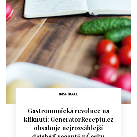
INSPIRACE
Gastronomická revoluce na
kliknutí: GeneratorReceptu.cz
obsahuje nejrozsáhlejší
databázi receptů v Česku