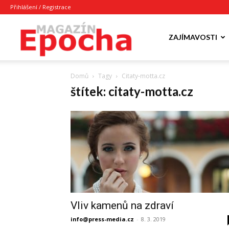
Přihlášení / Registrace
Epocha
ZAJÍMAVOSTI
Domů
Tagy
Citaty-motta.cz
Magazín
štítek: citaty-motta.cz
Vliv kamenů na zdraví
info@press-media.cz
-
8. 3. 2019