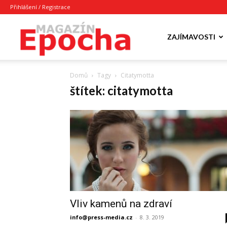
Přihlášení / Registrace
Epocha
ZAJÍMAVOSTI
Domů
Tagy
Citatymotta
Magazín
štítek: citatymotta
Vliv kamenů na zdraví
info@press-media.cz
-
8. 3. 2019