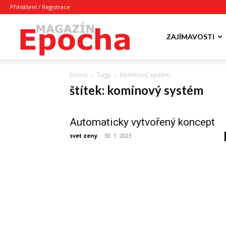
Přihlášení / Registrace
Epocha
ZAJÍMAVOSTI
Domů
Tagy
Komínový systém
Magazín
štítek: komínový systém
Automaticky vytvořený koncept
svet zeny
-
30. 1. 2023