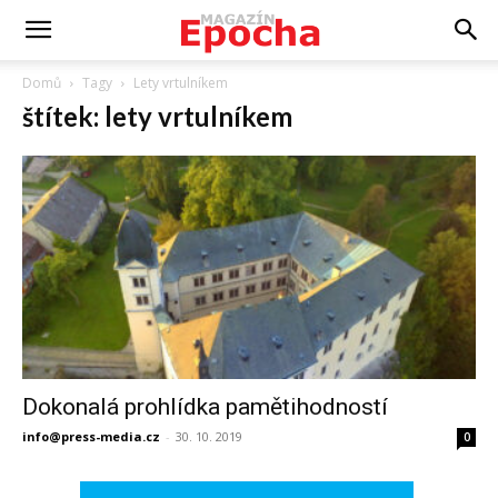
Domů
Tagy
Lety vrtulníkem
štítek: lety vrtulníkem
Dokonalá prohlídka pamětihodností
info@press-media.cz
-
30. 10. 2019
0