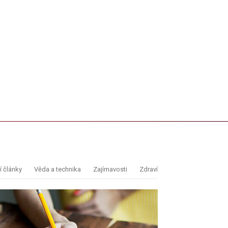
 články
Věda a technika
Zajímavosti
Zdraví