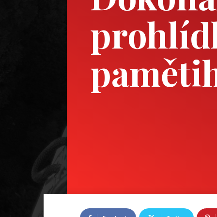
prohlíd
paměti