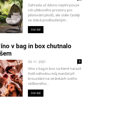
Zahrada už dávno neplní pouze
roli užitkového prostoru pro
pěstování plodů, ale stále častěji
se stává prodlouženým...
číst dál
íno v bag in box chutnalo
všem
30. 11. 2021
0
Víno v bag in box na které narazil
čistě náhodou můj manžel při
brouzdání na stránkách svého
oblíbeného...
číst dál