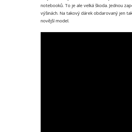
notebooků. To je ale velká škoda. Jednou zap
výšinách. Na takový dárek obdarovaný jen ta
novější model.