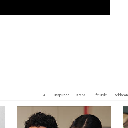
All
Inspirace
Krása
LifeStyle
Reklamní