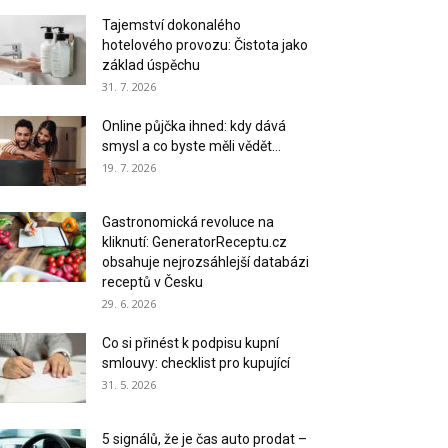
Tajemství dokonalého
hotelového provozu: Čistota jako
základ úspěchu
31. 7. 2026
Online půjčka ihned: kdy dává
smysl a co byste měli vědět...
19. 7. 2026
Gastronomická revoluce na
kliknutí: GeneratorReceptu.cz
obsahuje nejrozsáhlejší databázi
receptů v Česku
29. 6. 2026
Co si přinést k podpisu kupní
smlouvy: checklist pro kupující
31. 5. 2026
5 signálů, že je čas auto prodat –