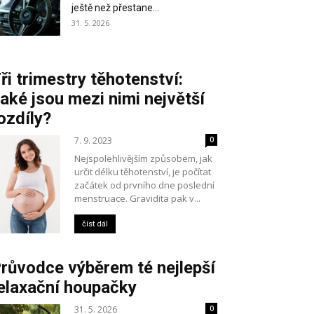
ještě než přestane...
31. 5. 2026
ři trimestry těhotenství:
aké jsou mezi nimi největší
ozdíly?
7. 9. 2023
0
Nejspolehlivějším způsobem, jak
určit délku těhotenství, je počítat
začátek od prvního dne poslední
menstruace. Gravidita pak v...
číst dál
růvodce výběrem té nejlepší
elaxační houpačky
31. 5. 2026
0