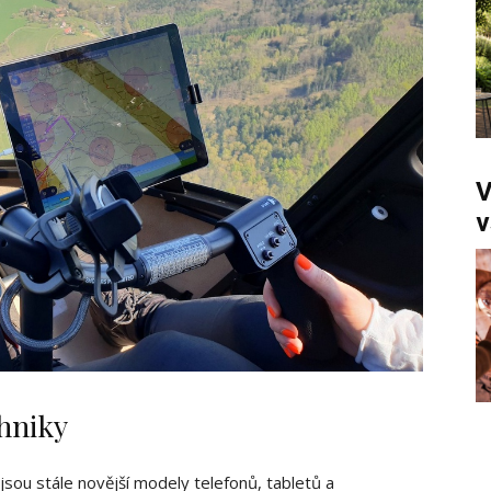
V
chniky
jsou stále novější modely telefonů, tabletů a