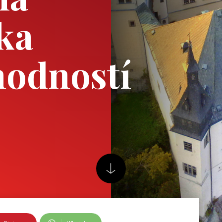
ka
hodností