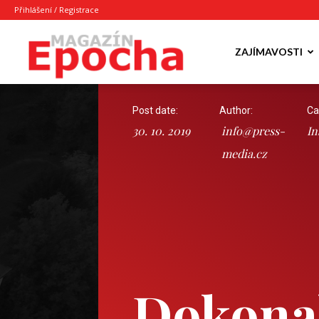
Přihlášení / Registrace
Epocha
ZAJÍMAVOSTI
Post date:
Author:
Ca
Magazín
30. 10. 2019
info@press-
In
media.cz
Dokona