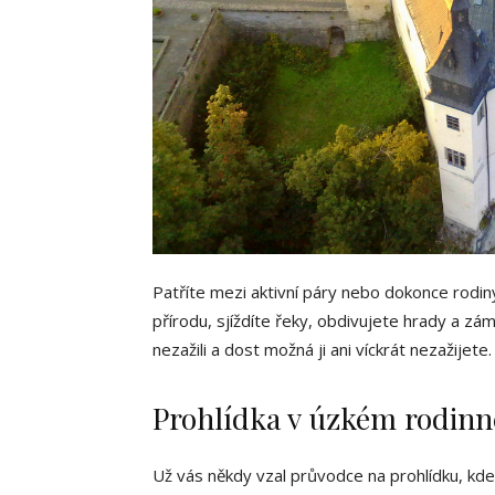
Patříte mezi aktivní páry nebo dokonce rodin
přírodu, sjíždíte řeky, obdivujete hrady a z
nezažili a dost možná ji ani víckrát nezažijete
Prohlídka v úzkém rodin
Už vás někdy vzal průvodce na prohlídku, kde n