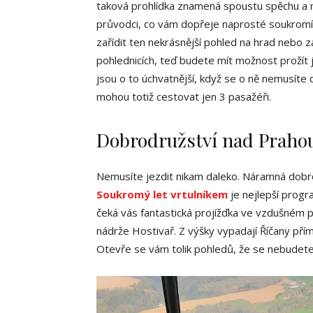
taková prohlídka znamená spoustu spěchu a ně
průvodci, co vám dopřeje naprosté soukrom
zařídit ten nekrásnější pohled na hrad nebo z
pohlednicích, teď budete mít možnost prožít j
jsou o to úchvatnější, když se o ně nemusíte d
mohou totiž cestovat jen 3 pasažéři.
Dobrodružství nad Praho
Nemusíte jezdit nikam daleko. Náramná dobr
Soukromý let vrtulníkem
je nejlepší progr
čeká vás fantastická projížďka ve vzdušném
nádrže Hostivař. Z výšky vypadají Říčany pří
Otevře se vám tolik pohledů, že se nebudete 