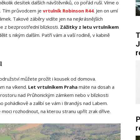
kolik desítek dalších návštěvníků, co pořád ruší. Víme o
í. Tím průvodcem je
vrtulník Robinson R44
. Jen on umí
ámek. Takové záběry vidíte jen na nejkrásnějších
e z bezprostřední blízkosti.
Zážitky z letu vrtulníkem
T
ělit s nikým dalším. Patří vám a vaší rodině, v kabině
J
r
u
odružství můžete prožít i kousek od domova.
am na víkend.
Let vrtulníkem Praha
máte na dosah a
 prostoru nad Průhonickým zámkem nebo v blízkosti
mo pohádkově a zalíbí se vám i Brandýs nad Labem.
moci rozhodnout, na kterou stranu upřít zrak dříve.
P
r