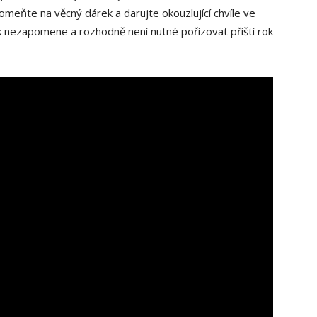
omeňte na věcný dárek a darujte okouzlující chvíle ve
k nezapomene a rozhodně není nutné pořizovat příští rok