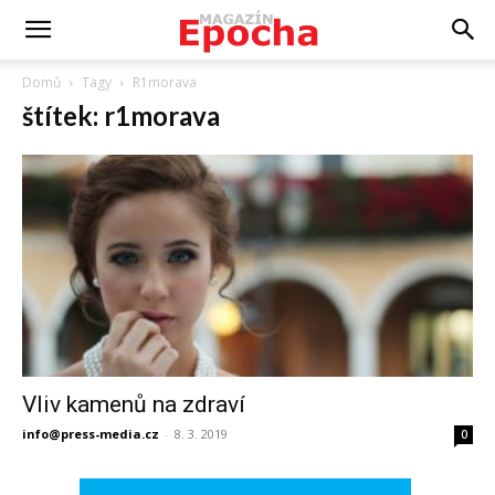
Domů
Tagy
R1morava
štítek: r1morava
Vliv kamenů na zdraví
info@press-media.cz
-
8. 3. 2019
0