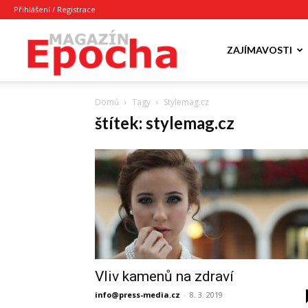
Přihlášení / Registrace
Epocha
ZAJÍMAVOSTI
Domů
Tagy
Stylemag.cz
Magazín
štítek: stylemag.cz
Vliv kamenů na zdraví
info@press-media.cz
-
8. 3. 2019