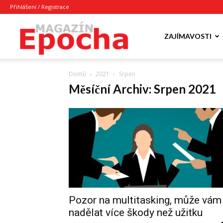
Přihlášení / Registrace
Epocha
ZAJÍMAVOSTI
Domů
2021
Srpen
Magazín
Měsíční Archiv: Srpen 2021
Pozor na multitasking, může vám
nadělat více škody než užitku