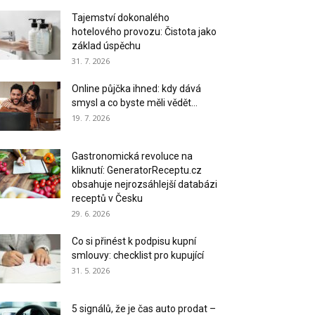
Tajemství dokonalého
hotelového provozu: Čistota jako
základ úspěchu
31. 7. 2026
Online půjčka ihned: kdy dává
smysl a co byste měli vědět...
19. 7. 2026
Gastronomická revoluce na
kliknutí: GeneratorReceptu.cz
obsahuje nejrozsáhlejší databázi
receptů v Česku
29. 6. 2026
Co si přinést k podpisu kupní
smlouvy: checklist pro kupující
31. 5. 2026
5 signálů, že je čas auto prodat –