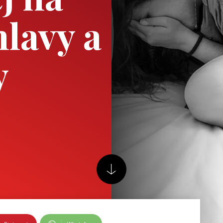
hlavy a
y