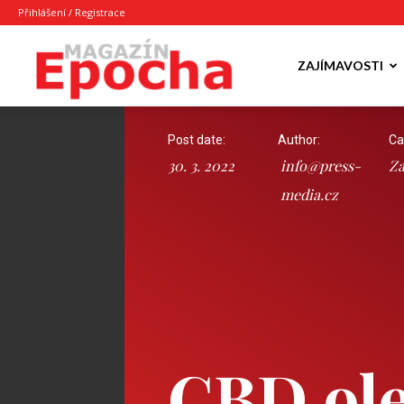
Přihlášení / Registrace
Epocha
ZAJÍMAVOSTI
Post date:
Author:
Ca
Magazín
30. 3. 2022
info@press-
Za
media.cz
CBD ole