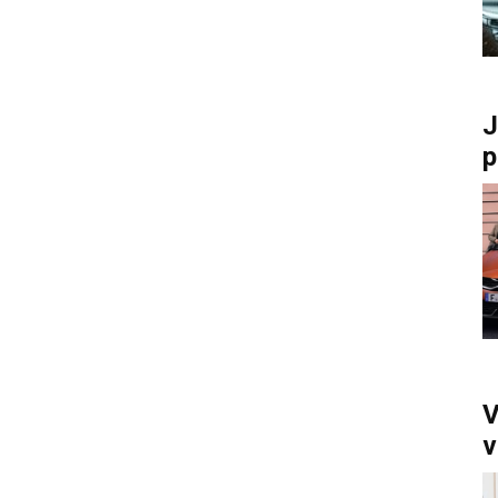
J
p
V
v