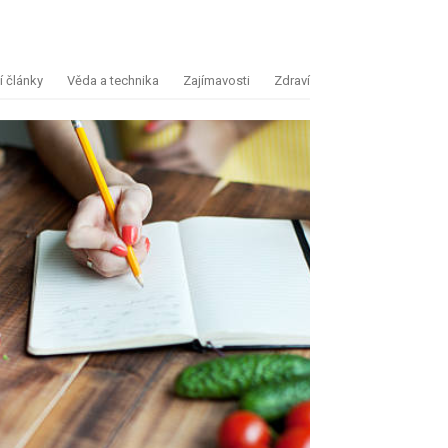
 články
Věda a technika
Zajímavosti
Zdraví