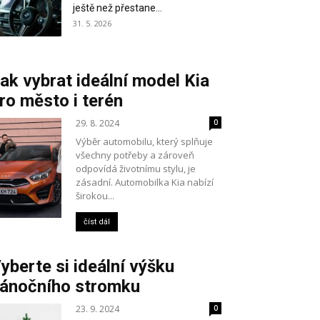
ještě než přestane...
31. 5. 2026
ak vybrat ideální model Kia
ro město i terén
29. 8. 2024
0
Výběr automobilu, který splňuje
všechny potřeby a zároveň
odpovídá životnímu stylu, je
zásadní. Automobilka Kia nabízí
širokou...
číst dál
yberte si ideální výšku
ánočního stromku
23. 9. 2024
0