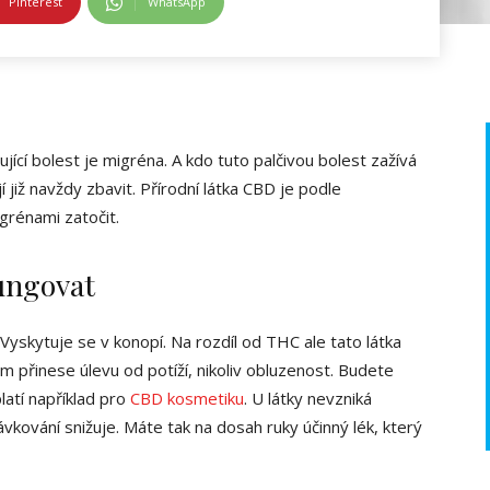
Pinterest
WhatsApp
ující bolest je migréna. A kdo tuto palčivou bolest zažívá
í již navždy zbavit. Přírodní látka CBD je podle
grénami zatočit.
ungovat
. Vyskytuje se v konopí. Na rozdíl od THC ale tato látka
m přinese úlevu od potíží, nikoliv obluzenost. Budete
latí například pro
CBD kosmetiku
. U látky nevzniká
vkování snižuje. Máte tak na dosah ruky účinný lék, který