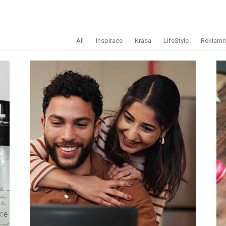
All
Inspirace
Krása
LifeStyle
Reklamní