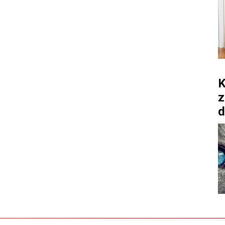
K
z
d