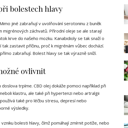
při bolestech hlavy
. Mimo jiné zabraňují v uvolňování serotoninu z buněk
in migrénových záchvatů. Přírodní oleje se ale starají
ůtok krve do našeho mozku. Kanabidioly se tak snaží o
ží tak zastavit příčinu, proč k migrénám vůbec dochází.
přímo zabraňují. Bolest hlavy se tak výrazně sníží.
možné ovlivnit
h doslova trpíme. CBD olej dokáže pomoci například při
neboli klastru, ale také při hypertenzi nebo artralgii
a používá také pro léčbu stresu, depresí nebo
borné výsledky.
 vzniku bolesti hlavy, čímž pomáhají zmírnit potíže, nebo