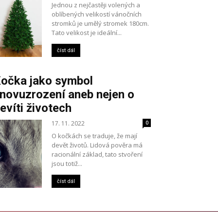
Jednou z nejčastěji volených a
oblíbených velikostí vánočních
stromků je umělý stromek 180cm.
Tato velikost je ideální...
číst dál
očka jako symbol
novuzrození aneb nejen o
evíti životech
17. 11. 2022
0
O kočkách se traduje, že mají
devět životů. Lidová pověra má
racionální základ, tato stvoření
jsou totiž...
číst dál