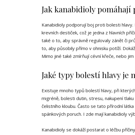
Jak kanabidioly pomáhají 
Kanabidioly podporují boj proti bolesti hlavy
krevních destiček, což je jedna z hlavních příč
také o to, aby správně regulovaly zánět či pr
to, aby působily přímo v ohnisku potíží. Doká
Mimo jiné také zmírňují cévní křeče, nebo jim 
Jaké typy bolestí hlavy je 
Existuje mnoho typů bolestí hlavy, při kterýc
migréně, bolesti dutin, stresu, nakupení tlaku 
čelistního kloubu. Často se tato přírodní látk
spánkových poruch. I zde mají kanabidioly vý
Kanabidioly se dokáží postarat o léčbu příčiny