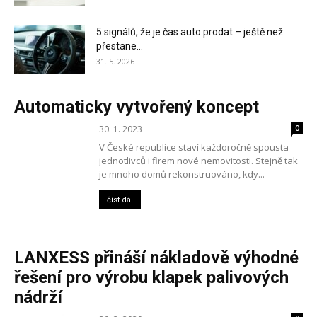
5 signálů, že je čas auto prodat – ještě než
přestane...
31. 5. 2026
Automaticky vytvořený koncept
30. 1. 2023
0
V České republice staví každoročně spousta
jednotlivců i firem nové nemovitosti. Stejně tak
je mnoho domů rekonstruováno, kdy...
číst dál
LANXESS přináší nákladově výhodné
řešení pro výrobu klapek palivových
nádrží