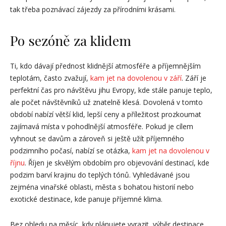
tak třeba poznávací zájezdy za přírodními krásami.
Po sezóně za klidem
Ti, kdo dávají přednost klidnější atmosféře a příjemnějším
teplotám, často zvažují,
kam jet na dovolenou v září
. Září je
perfektní čas pro návštěvu jihu Evropy, kde stále panuje teplo,
ale počet návštěvníků už znatelně klesá. Dovolená v tomto
období nabízí větší klid, lepší ceny a příležitost prozkoumat
zajímavá místa v pohodlnější atmosféře. Pokud je cílem
vyhnout se davům a zároveň si ještě užít příjemného
podzimního počasí, nabízí se otázka,
kam jet na dovolenou v
říjnu
. Říjen je skvělým obdobím pro objevování destinací, kde
podzim barví krajinu do teplých tónů. Vyhledávané jsou
zejména vinařské oblasti, města s bohatou historií nebo
exotické destinace, kde panuje příjemné klima.
Bez ohledu na měsíc, kdy plánujete vyrazit, výběr destinace