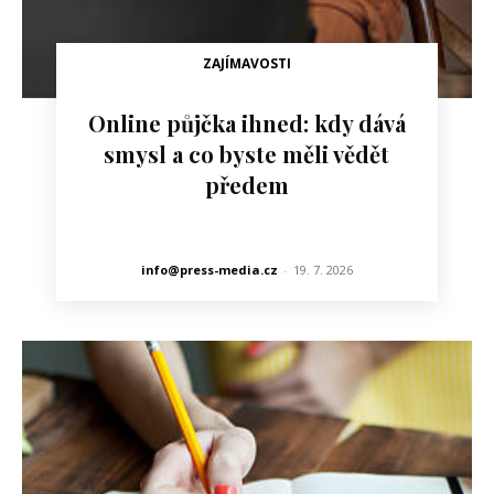
ZAJÍMAVOSTI
Online půjčka ihned: kdy dává
smysl a co byste měli vědět
předem
info@press-media.cz
-
19. 7. 2026