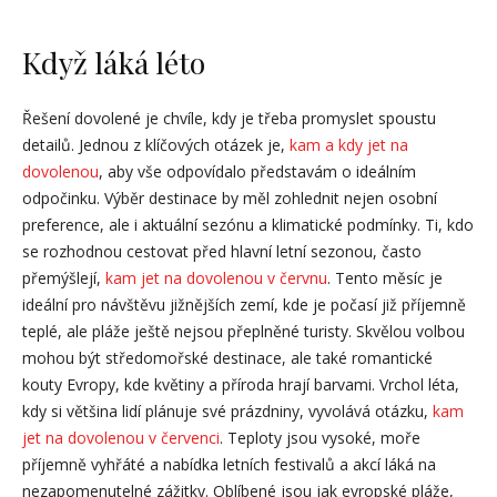
Když láká léto
Řešení dovolené je chvíle, kdy je třeba promyslet spoustu
detailů. Jednou z klíčových otázek je,
kam a kdy jet na
dovolenou
, aby vše odpovídalo představám o ideálním
odpočinku. Výběr destinace by měl zohlednit nejen osobní
preference, ale i aktuální sezónu a klimatické podmínky. Ti, kdo
se rozhodnou cestovat před hlavní letní sezonou, často
přemýšlejí,
kam jet na dovolenou v červnu
. Tento měsíc je
ideální pro návštěvu jižnějších zemí, kde je počasí již příjemně
teplé, ale pláže ještě nejsou přeplněné turisty. Skvělou volbou
mohou být středomořské destinace, ale také romantické
kouty Evropy, kde květiny a příroda hrají barvami. Vrchol léta,
kdy si většina lidí plánuje své prázdniny, vyvolává otázku,
kam
jet na dovolenou v červenci
. Teploty jsou vysoké, moře
příjemně vyhřáté a nabídka letních festivalů a akcí láká na
nezapomenutelné zážitky. Oblíbené jsou jak evropské pláže,