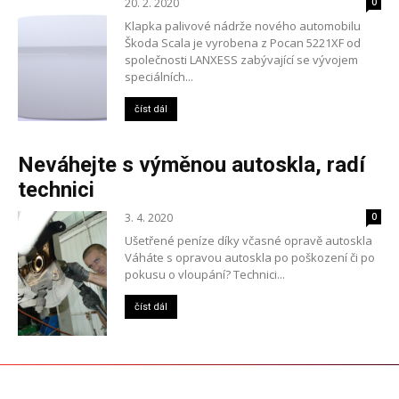
20. 2. 2020
0
Klapka palivové nádrže nového automobilu
Škoda Scala je vyrobena z Pocan 5221XF od
společnosti LANXESS zabývající se vývojem
speciálních...
číst dál
Neváhejte s výměnou autoskla, radí
technici
3. 4. 2020
0
Ušetřené peníze díky včasné opravě autoskla
Váháte s opravou autoskla po poškození či po
pokusu o vloupání? Technici...
číst dál