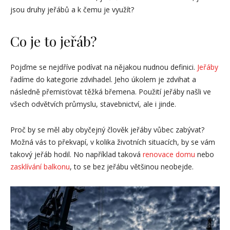
jsou druhy jeřábů a k čemu je využít?
Co je to jeřáb?
Pojďme se nejdříve podívat na nějakou nudnou definici.
Jeřáby
řadíme do kategorie zdvihadel. Jeho úkolem je zdvihat a
následně přemisťovat těžká břemena. Použití jeřáby našli ve
všech odvětvích průmyslu, stavebnictví, ale i jinde.
Proč by se měl aby obyčejný člověk jeřáby vůbec zabývat?
Možná vás to překvapí, v kolika životních situacích, by se vám
takový jeřáb hodil. No například taková
renovace domu
nebo
zasklívání balkonu
, to se bez jeřábu většinou neobejde.