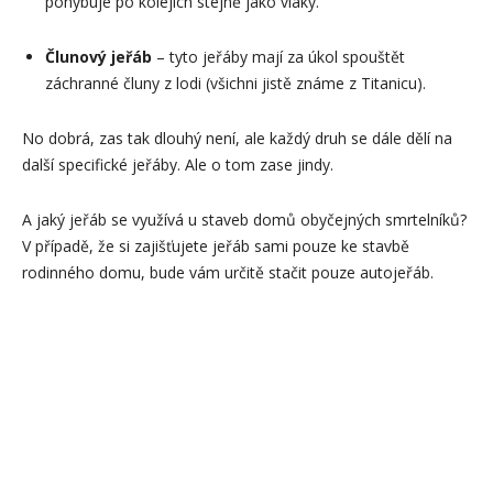
pohybuje po kolejích stejně jako vlaky.
Člunový jeřáb
– tyto jeřáby mají za úkol spouštět
záchranné čluny z lodi (všichni jistě známe z Titanicu).
No dobrá, zas tak dlouhý není, ale každý druh se dále dělí na
další specifické jeřáby. Ale o tom zase jindy.
A jaký jeřáb se využívá u staveb domů obyčejných smrtelníků?
V případě, že si zajišťujete jeřáb sami pouze ke stavbě
rodinného domu, bude vám určitě stačit pouze autojeřáb.