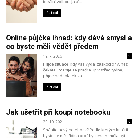
ideální volbou. Jaké...
číst dál
Online půjčka ihned: kdy dává smysl a
co byste měli vědět předem
19. 7. 2026
0
Přijde situace, kdy vás výdaj zaskočí dřív, než
čekáte. Rozbije se pračka uprostřed týdne,
přijde nedoplatek za...
číst dál
Jak ušetřit při koupi notebooku
29. 10. 2021
0
Sháníte nový notebook? Podle kterých kritérií
byste se měli řídit a proč by cena neměla být