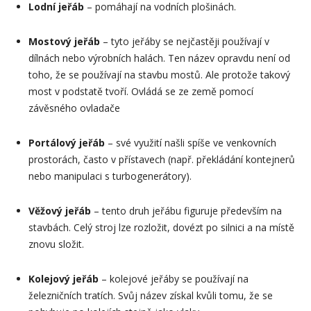
Lodní jeřáb
– pomáhají na vodních plošinách.
Mostový jeřáb
– tyto jeřáby se nejčastěji používají v
dílnách nebo výrobních halách. Ten název opravdu není od
toho, že se používají na stavbu mostů. Ale protože takový
most v podstatě tvoří. Ovládá se ze země pomocí
závěsného ovladače
Portálový jeřáb
– své využití našli spíše ve venkovních
prostorách, často v přístavech (např. překládání kontejnerů
nebo manipulaci s turbogenerátory).
Věžový jeřáb
– tento druh jeřábu figuruje především na
stavbách. Celý stroj lze rozložit, dovézt po silnici a na místě
znovu složit.
Kolejový jeřáb
– kolejové jeřáby se používají na
železničních tratích. Svůj název získal kvůli tomu, že se