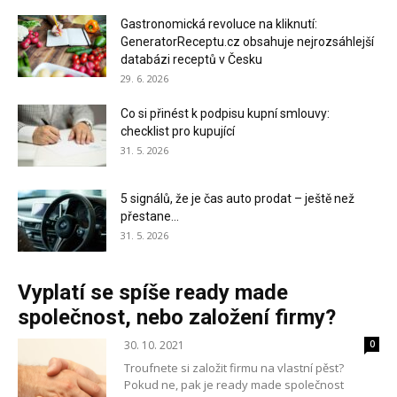
Gastronomická revoluce na kliknutí:
GeneratorReceptu.cz obsahuje nejrozsáhlejší
databázi receptů v Česku
29. 6. 2026
Co si přinést k podpisu kupní smlouvy:
checklist pro kupující
31. 5. 2026
5 signálů, že je čas auto prodat – ještě než
přestane...
31. 5. 2026
Vyplatí se spíše ready made
společnost, nebo založení firmy?
30. 10. 2021
0
Troufnete si založit firmu na vlastní pěst?
Pokud ne, pak je ready made společnost