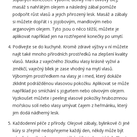
masáž s nahřátým olejem a následný zábal pomůže
podpořit růst vlasů a jejich přirozený lesk. Masáž a zábaly
si můžete dopřát i s jojobovým, mandlovým nebo
arganovým olejem. Tyto jsou o něco těžší, můžete je
aplikovat například jen na roztřepené konečky po umytí.
Podívejte se do kuchyně. Kromě zdravé výživy v ní můžete
najít také mnoho přírodních prostředků na zlepšení kvality
vlasů. Maska z vaječného žloutku vlasy krásně vyživí a
změkčí, vaječný bílek je zase vhodný na mytí vlasů.
Výborným prostředkem na vlasy je i med, který dokáže
zklidnit podrážděnou vlasovou pokožku. Aplikovat se může
například po smíchání s jogurtem nebo olivovým olejem.
Vyzkoušet můžete i peeling vlasové pokožky hrubozrnnou
mořskou solí nebo vlasy umývat čajem z heřmánku, který
jim dodá nádherný lesk.
Každodenní péče z přírody. Olejové zábaly, bylinkové či jiné
kúry si zřejmě nedopřejeme každý den, někdy může být