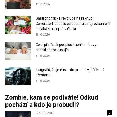
19. 7. 2026
Gastronomická revoluce na kliknutí:
GeneratorReceptu.cz obsahuje nejrozsáhlejší
databázi receptů v Česku
29. 6. 2026
Co si přinést k podpisu kupní smlouvy:
checklist pro kupující
31. 5. 2026
5 signálů, že je čas auto prodat – ještě než
přestane...
31. 5. 2026
Zombie, kam se podíváte! Odkud
pochází a kdo je probudil?
27. 10. 2019
0