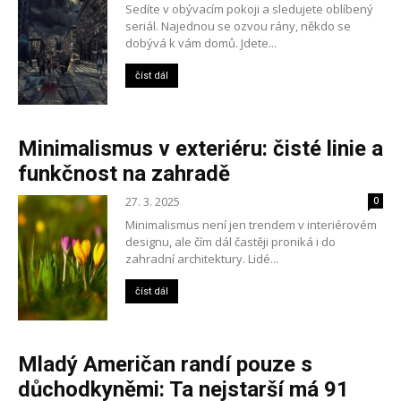
Sedíte v obývacím pokoji a sledujete oblíbený
seriál. Najednou se ozvou rány, někdo se
dobývá k vám domů. Jdete...
číst dál
Minimalismus v exteriéru: čisté linie a
funkčnost na zahradě
27. 3. 2025
0
Minimalismus není jen trendem v interiérovém
designu, ale čím dál častěji proniká i do
zahradní architektury. Lidé...
číst dál
Mladý Američan randí pouze s
důchodkyněmi: Ta nejstarší má 91