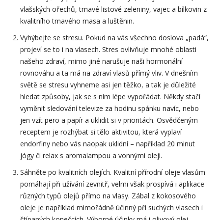
vlašských ořechů, tmavé listové zeleniny, vajec a bílkovin z
kvalitního tmavého masa a luštěnin.
Vyhýbejte se stresu. Pokud na vás všechno doslova „padá“,
projeví se to i na vlasech. Stres ovlivňuje mnohé oblasti
našeho zdraví, mimo jiné narušuje naši hormonální
rovnováhu a ta má na zdraví vlasů přímý vliv. V dnešním
světě se stresu vyhneme asi jen těžko, a tak je důležité
hledat způsoby, jak se s ním lépe vypořádat. Někdy stačí
vyměnit sledování televize za hodinu spánku navíc, nebo
jen vzít pero a papír a uklidit si v prioritách. Osvědčeným
receptem je rozhýbat si tělo aktivitou, která vyplaví
endorfiny nebo vás naopak uklidní – například 20 minut
jógy či relax s aromalampou a vonnými oleji.
Sáhněte po kvalitních olejích. Kvalitní přírodní oleje vlasům
pomáhají při užívání zevnitř, velmi však prospívá i aplikace
různých typů olejů přímo na vlasy. Zábal z kokosového
oleje je například mimořádně účinný při suchých vlasech i
štípaných konečcích. Výborné účinky má i olivový olej,