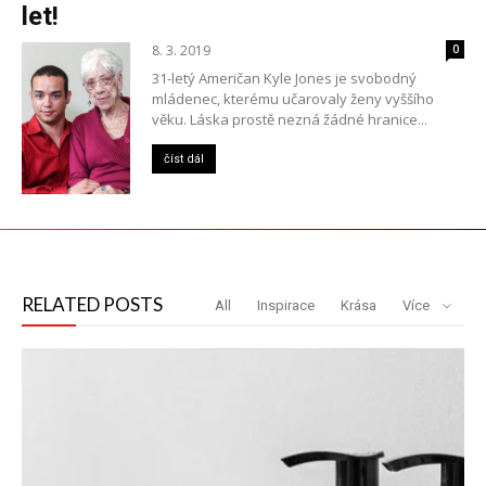
let!
8. 3. 2019
0
31-letý Američan Kyle Jones je svobodný
mládenec, kterému učarovaly ženy vyššího
věku. Láska prostě nezná žádné hranice...
číst dál
RELATED POSTS
All
Inspirace
Krása
Více