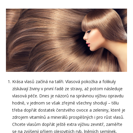
Krása vlasů začíná na talíři. Vlasová pokožka a folikuly
získávají živiny v první řadě ze stravy, až potom následuje
vlasová péče. Dnes je názorů na správnou výživu opravdu
hodně, v jednom se však zřejmě všechny shodují – tělu
třeba dopřát dostatek čerstvého ovoce a zeleniny, které je
zdrojem vitamínů a minerálů prospěšných i pro růst vlasů.
Chcete vlasům dopřát ještě extra výživu zevnitř, zaměřte
se na zvýšený příjem olejovitých ryb, lněných semínek,