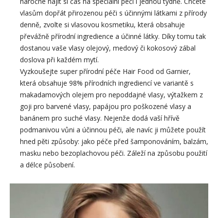
náročné najít si čas na speciální péči i jednou týdně. Chcete
vlasům dopřát přirozenou péči s účinnými látkami z přírody
denně, zvolte si vlasovou kosmetiku, která obsahuje
převážně přírodní ingredience a účinné látky. Díky tomu tak
dostanou vaše vlasy olejový, medový či kokosový zábal
doslova při každém mytí.
Vyzkoušejte super přírodní péče Hair Food od Garnier,
která obsahuje 98% přírodních ingrediencí ve variantě s
makadamových olejem pro nepoddajné vlasy, výtažkem z
goji pro barvené vlasy, papájou pro poškozené vlasy a
banánem pro suché vlasy. Nejenže dodá vaší hřívě
podmanivou vůni a účinnou péči, ale navíc ji můžete použít
hned pěti způsoby: jako péče před šamponováním, balzám,
masku nebo bezoplachovou péči. Záleží na způsobu použití
a délce působení.