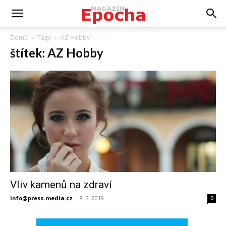
Domů
Tagy
AZ Hobby
štítek: AZ Hobby
Vliv kamenů na zdraví
info@press-media.cz
-
8. 3. 2019
0