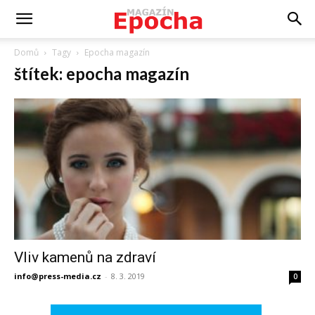
Domů
Tagy
Epocha magazín
štítek: epocha magazín
Vliv kamenů na zdraví
info@press-media.cz
-
8. 3. 2019
0