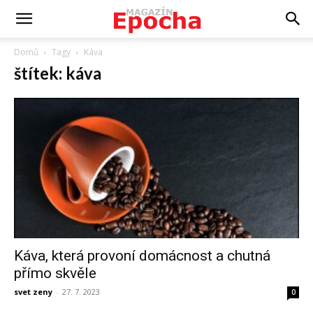
Domů
Tagy
Káva
štítek: káva
Káva, která provoní domácnost a chutná
přímo skvěle
svet zeny
-
27. 7. 2023
0