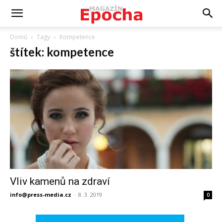
Domů
Tagy
Kompetence
štítek: kompetence
Vliv kamenů na zdraví
info@press-media.cz
-
8. 3. 2019
0