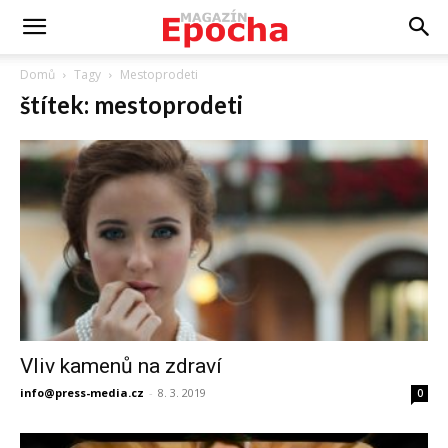
Domů
Tagy
Mestoprodeti
štítek: mestoprodeti
Vliv kamenů na zdraví
info@press-media.cz
-
8. 3. 2019
0