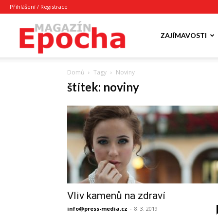
Přihlášení / Registrace
Epocha
ZAJÍMAVOSTI
Domů
Tagy
Noviny
Magazín
štítek: noviny
Vliv kamenů na zdraví
info@press-media.cz
-
8. 3. 2019