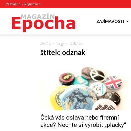
Přihlášení / Registrace
Epocha
ZAJÍMAVOSTI
Domů
Tagy
Odznak
Magazín
štítek: odznak
Čeká vás oslava nebo firemní
akce? Nechte si vyrobit „placky“