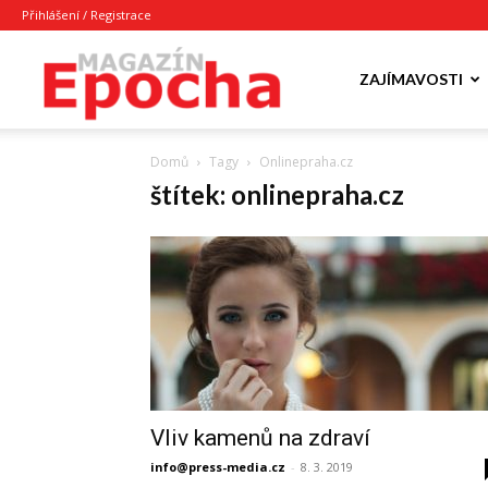
Přihlášení / Registrace
Epocha
ZAJÍMAVOSTI
Domů
Tagy
Onlinepraha.cz
Magazín
štítek: onlinepraha.cz
Vliv kamenů na zdraví
info@press-media.cz
-
8. 3. 2019