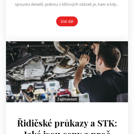
spoustu detailů. Jednou z klíčových otázek je, kam a kdy...
číst dál
Zajímavosti
Řidičské průkazy a STK: