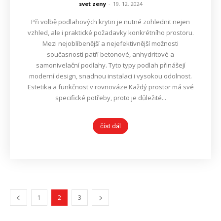
svet zeny
-
19. 12. 2024
Při volbě podlahových krytin je nutné zohlednit nejen
vzhled, ale i praktické požadavky konkrétního prostoru.
Mezi nejoblíbenější a nejefektivnější možnosti
současnosti patří betonové, anhydritové a
samonivelační podlahy. Tyto typy podlah přinášejí
moderní design, snadnou instalaci i vysokou odolnost.
Estetika a funkčnost v rovnováze Každý prostor má své
specifické potřeby, proto je důležité...
číst dál
1
2
3