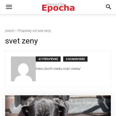
Autoři
Příspěvky od svet zeny
svet zeny
47 PŘÍSPĚVKŮ
0 KOMENTÁŘE
https://profi-clanky.cz/pr-clanky/