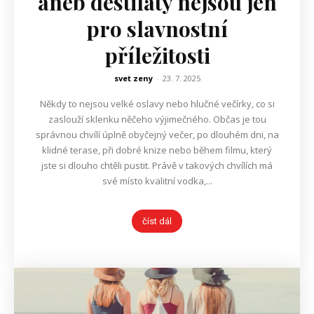
aneb destiláty nejsou jen
pro slavnostní
příležitosti
svet zeny
-
23. 7. 2025
Někdy to nejsou velké oslavy nebo hlučné večírky, co si
zaslouží sklenku něčeho výjimečného. Občas je tou
správnou chvílí úplně obyčejný večer, po dlouhém dni, na
klidné terase, při dobré knize nebo během filmu, který
jste si dlouho chtěli pustit. Právě v takových chvílích má
své místo kvalitní vodka,...
číst dál