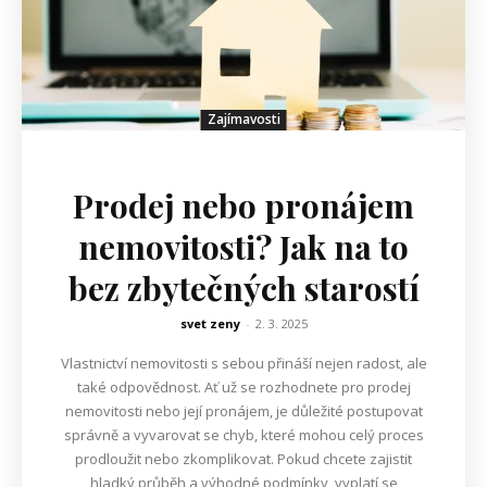
Zajímavosti
Prodej nebo pronájem
nemovitosti? Jak na to
bez zbytečných starostí
svet zeny
-
2. 3. 2025
Vlastnictví nemovitosti s sebou přináší nejen radost, ale
také odpovědnost. Ať už se rozhodnete pro prodej
nemovitosti nebo její pronájem, je důležité postupovat
správně a vyvarovat se chyb, které mohou celý proces
prodloužit nebo zkomplikovat. Pokud chcete zajistit
hladký průběh a výhodné podmínky, vyplatí se