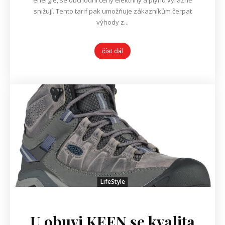
energie, se obchodní ceny elektřiny a plynu výrazně
snižují. Tento tarif pak umožňuje zákazníkům čerpat
výhody z...
číst dál
LifeStyle
U obuvi KEEN se kvalita