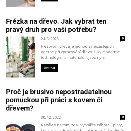
Frézka na dřevo. Jak vybrat ten
pravý druh pro vaši potřebu?
24. 3. 2023
0
Frézování dřeva je jednou z nejčastějších
operací při zpracování dřeva. Díky moderním
technologiím a materiálům jsou nyní...
číst dál
Proč je brusivo nepostradatelnou
pomůckou při práci s kovem či
dřevem?
30. 12. 2022
0
Nezáleží na tom, zdali vytváříte zábradlí, ploty,
konstrukce do větrných elektráren, židle, dveře