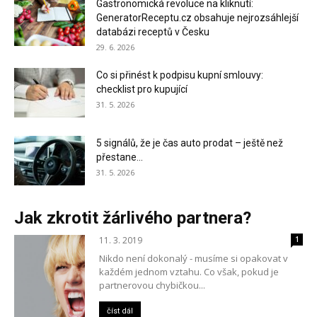
Gastronomická revoluce na kliknutí:
GeneratorReceptu.cz obsahuje nejrozsáhlejší
databázi receptů v Česku
29. 6. 2026
Co si přinést k podpisu kupní smlouvy:
checklist pro kupující
31. 5. 2026
5 signálů, že je čas auto prodat – ještě než
přestane...
31. 5. 2026
Jak zkrotit žárlivého partnera?
11. 3. 2019
1
Nikdo není dokonalý - musíme si opakovat v
každém jednom vztahu. Co však, pokud je
partnerovou chybičkou...
číst dál