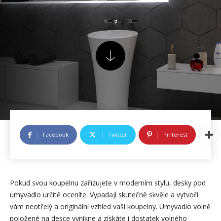
Facebook
Twitter
Pinterest
Pokud svou koupelnu zařizujete v moderním stylu, desky pod
umyvadlo určitě oceníte. Vypadají skutečně skvěle a vytvoří
vám neotřelý a originální vzhled vaší koupelny. Umyvadlo volně
položené na desce vynikne a získáte i dostatek volného