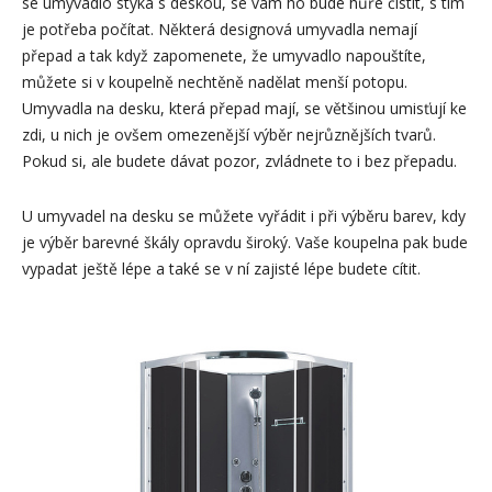
se umyvadlo stýká s deskou, se vám ho bude hůře čistit, s tím
je potřeba počítat. Některá designová umyvadla nemají
přepad a tak když zapomenete, že umyvadlo napouštíte,
můžete si v koupelně nechtěně nadělat menší potopu.
Umyvadla na desku, která přepad mají, se většinou umisťují ke
zdi, u nich je ovšem omezenější výběr nejrůznějších tvarů.
Pokud si, ale budete dávat pozor, zvládnete to i bez přepadu.
U umyvadel na desku se můžete vyřádit i při výběru barev, kdy
je výběr barevné škály opravdu široký. Vaše koupelna pak bude
vypadat ještě lépe a také se v ní zajisté lépe budete cítit.