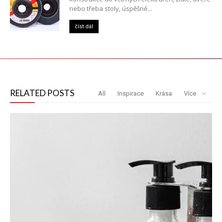
nebo třeba stoly, úspěšné...
číst dál
RELATED POSTS
All
Inspirace
Krása
Více