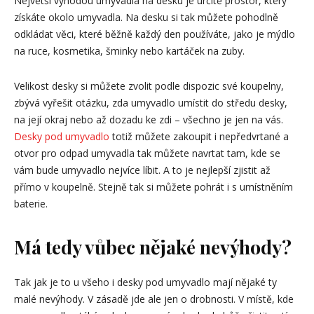
Největší výhodou umyvadla na desku je určitě prostor, který
získáte okolo umyvadla. Na desku si tak můžete pohodlně
odkládat věci, které běžně každý den používáte, jako je mýdlo
na ruce, kosmetika, šminky nebo kartáček na zuby.
Velikost desky si můžete zvolit podle dispozic své koupelny,
zbývá vyřešit otázku, zda umyvadlo umístit do středu desky,
na její okraj nebo až dozadu ke zdi – všechno je jen na vás.
Desky pod umyvadlo
totiž můžete zakoupit i nepředvrtané a
otvor pro odpad umyvadla tak můžete navrtat tam, kde se
vám bude umyvadlo nejvíce líbit. A to je nejlepší zjistit až
přímo v koupelně. Stejně tak si můžete pohrát i s umístněním
baterie.
Má tedy vůbec nějaké nevýhody?
Tak jak je to u všeho i desky pod umyvadlo mají nějaké ty
malé nevýhody. V zásadě jde ale jen o drobnosti. V místě, kde