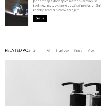
Jedna z nejzákladnějších metod svařování se
řadí mezi metody, které používají profesionální
i hobby svářeči. Svařování tigem...
číst dál
RELATED POSTS
All
Inspirace
Krása
Více