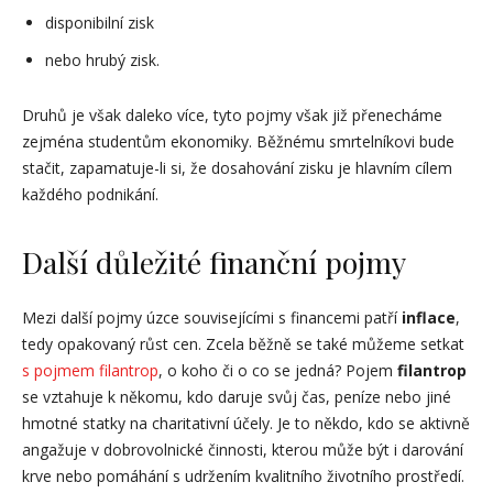
disponibilní zisk
nebo hrubý zisk.
Druhů je však daleko více, tyto pojmy však již přenecháme
zejména studentům ekonomiky. Běžnému smrtelníkovi bude
stačit, zapamatuje-li si, že dosahování zisku je hlavním cílem
každého podnikání.
Další důležité finanční pojmy
Mezi další pojmy úzce souvisejícími s financemi patří
inflace
,
tedy opakovaný růst cen. Zcela běžně se také můžeme setkat
s pojmem filantrop
, o koho či o co se jedná? Pojem
filantrop
se vztahuje k někomu, kdo daruje svůj čas, peníze nebo jiné
hmotné statky na charitativní účely. Je to někdo, kdo se aktivně
angažuje v dobrovolnické činnosti, kterou může být i darování
krve nebo pomáhání s udržením kvalitního životního prostředí.