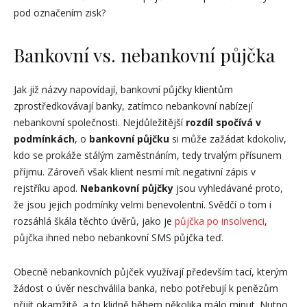
pod označením zisk?
Bankovní vs. nebankovní půjčka
Jak již názvy napovídají, bankovní půjčky klientům
zprostředkovávají banky, zatímco nebankovní nabízejí
nebankovní společnosti. Nejdůležitější
rozdíl spočívá v
podmínkách
, o
bankovní půjčku
si může zažádat kdokoliv,
kdo se prokáže stálým zaměstnáním, tedy trvalým přísunem
příjmu. Zároveň však klient nesmí mít negativní zápis v
rejstříku apod.
Nebankovní půjčky
jsou vyhledávané proto,
že jsou jejich podmínky velmi benevolentní. Svědčí o tom i
rozsáhlá škála těchto úvěrů, jako je
půjčka po insolvenci
,
půjčka ihned nebo nebankovní SMS půjčka teď.
Obecně nebankovních půjček využívají především tací, kterým
žádost o úvěr neschválila banka, nebo potřebují k penězům
přijít okamžitě, a to klidně během několika málo minut. Nutno