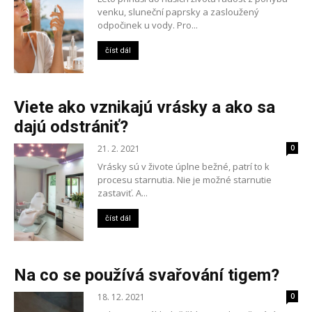
venku, sluneční paprsky a zasloužený
odpočinek u vody. Pro...
číst dál
Viete ako vznikajú vrásky a ako sa
dajú odstrániť?
21. 2. 2021
0
Vrásky sú v živote úplne bežné, patrí to k
procesu starnutia. Nie je možné starnutie
zastaviť. A...
číst dál
Na co se používá svařování tigem?
18. 12. 2021
0