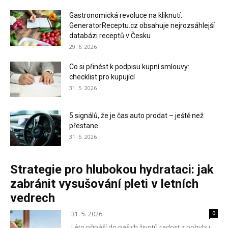
Gastronomická revoluce na kliknutí:
GeneratorReceptu.cz obsahuje nejrozsáhlejší
databázi receptů v Česku
29. 6. 2026
Co si přinést k podpisu kupní smlouvy:
checklist pro kupující
31. 5. 2026
5 signálů, že je čas auto prodat – ještě než
přestane...
31. 5. 2026
Strategie pro hlubokou hydrataci: jak
zabránit vysušování pleti v letních
vedrech
31. 5. 2026
0
Léto přináší do našich životů radost z pohybu