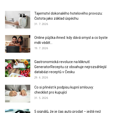
Tajemství dokonalého hotelového provozu:
Čistota jako základ úspěchu
31. 7. 2026
Online půjčka ihned: kdy dává smysl a co byste
měli vědět...
19. 7. 2026
Gastronomická revoluce na kliknutí:
GeneratorReceptu.cz obsahuje nejrozsáhlejší
databázi receptů v Česku
29. 6. 2026
Co si přinést k podpisu kupní smlouvy:
checklist pro kupující
31. 5. 2026
5 signálů, že je čas auto prodat – ještě než