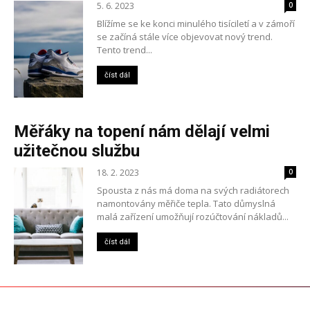
5. 6. 2023
0
Blížíme se ke konci minulého tisíciletí a v zámoří
se začíná stále více objevovat nový trend.
Tento trend...
číst dál
Měřáky na topení nám dělají velmi
užitečnou službu
18. 2. 2023
0
Spousta z nás má doma na svých radiátorech
namontovány měřiče tepla. Tato důmyslná
malá zařízení umožňují rozúčtování nákladů...
číst dál