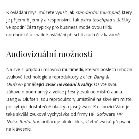
K ovládání myši můžete využít jak
standardní touchpad
, který
je příjemně jemný a responsivní, tak
extra touchpad
s tlačítky
ve spodní části typicky pro business modelovou třídu
notebooků a snadné ovládání při schůzkách či v kavárně.
Audiovizuální možnosti
Na své si přijdou i milovníci multimédií, kterým poslech umocní
zvukové technologie a reproduktory z dílen
Bang &
Olufsen
přinášející
zvuk nevšední kvality
. Oživte svou
zábavu o podmanivý a velice přesný zvuk od mistrů audia.
Bang & Olufsen jsou reproduktory umístěné na skvělém místě,
poskytující dostatečně hlasitý a jasný zvuk. K dispozici Vám je
také skvělá zvuková vychytávka od firmy HP. Software
HP
Noise Reduction
potlačuje okolní hluk, včetně zvuků při psaní
na klávesnici.