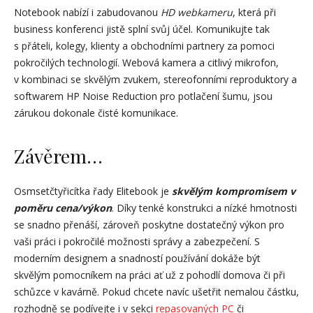
Notebook nabízí i zabudovanou
HD webkameru
, která při
business konferenci jistě splní svůj účel. Komunikujte tak
s přáteli, kolegy, klienty a obchodními partnery za pomoci
pokročilých technologií. Webová kamera a citlivý mikrofon,
v kombinaci se skvělým zvukem, stereofonními reproduktory a
softwarem HP Noise Reduction pro potlačení šumu, jsou
zárukou dokonale čisté komunikace.
Závěrem…
Osmsetčtyřicítka řady Elitebook je
skvělým kompromisem v
poměru cena/výkon
. Díky tenké konstrukci a nízké hmotnosti
se snadno přenáší, zároveň poskytne dostatečný výkon pro
vaši práci i pokročilé možnosti správy a zabezpečení. S
moderním designem a snadností používání dokáže být
skvělým pomocníkem na práci ať už z pohodlí domova či při
schůzce v kavárně. Pokud chcete navíc ušetřit nemalou částku,
rozhodně se podívejte i v sekci
repasovaných PC
či