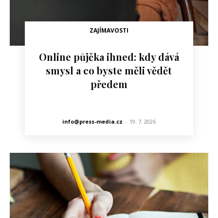
ZAJÍMAVOSTI
Online půjčka ihned: kdy dává
smysl a co byste měli vědět
předem
info@press-media.cz
-
19. 7. 2026