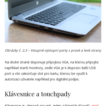
Obrázky č. 2,3 – Vstupně-výstupní porty z pravé a levé strany
Na druhé straně disponuje přípojkou VGA, na kterou připojíte
například starší monitory, vedle VGA je k dispozici další USB
port a vše zakončuje slot pro kartu, kterou lze využít k
autorizaci uživatele například pro digitální podpis.
Klávesnice a touchpady
Klávesnice je, alespoň pro mě, jeden z hlavních důvodů,
proč