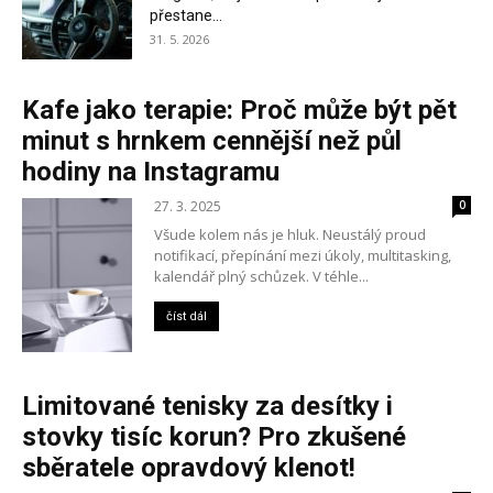
přestane...
31. 5. 2026
Kafe jako terapie: Proč může být pět
minut s hrnkem cennější než půl
hodiny na Instagramu
27. 3. 2025
0
Všude kolem nás je hluk. Neustálý proud
notifikací, přepínání mezi úkoly, multitasking,
kalendář plný schůzek. V téhle...
číst dál
Limitované tenisky za desítky i
stovky tisíc korun? Pro zkušené
sběratele opravdový klenot!