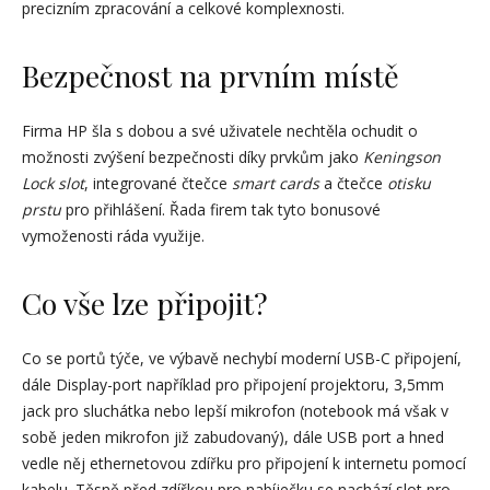
precizním zpracování a celkové komplexnosti.
Bezpečnost na prvním místě
Firma HP šla s dobou a své uživatele nechtěla ochudit o
možnosti zvýšení bezpečnosti díky prvkům jako
Keningson
Lock slot
, integrované čtečce
smart cards
a čtečce
otisku
prstu
pro přihlášení. Řada firem tak tyto bonusové
vymoženosti ráda využije.
Co vše lze připojit?
Co se portů týče, ve výbavě nechybí moderní USB-C připojení,
dále Display-port například pro připojení projektoru, 3,5mm
jack pro sluchátka nebo lepší mikrofon (notebook má však v
sobě jeden mikrofon již zabudovaný), dále USB port a hned
vedle něj ethernetovou zdířku pro připojení k internetu pomocí
kabelu. Těsně před zdířkou pro nabíječku se nachází slot pro