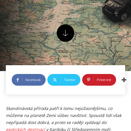
Facebook
Twitter
Pinterest
Skandinávská příroda patří k tomu nejúžasnějšímu, co
můžeme na planetě Zemi vůbec navštívit. Spoustě lidí však
nepřipadá dost dobrá, a proto se raději vydávají do
exotických destinací
v Karibiku či Středozemním moři.