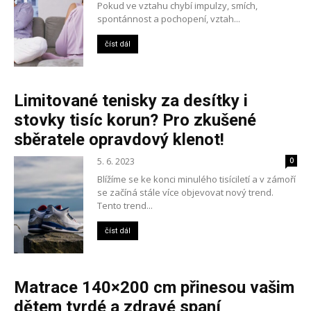
Pokud ve vztahu chybí impulzy, smích,
spontánnost a pochopení, vztah...
číst dál
Limitované tenisky za desítky i
stovky tisíc korun? Pro zkušené
sběratele opravdový klenot!
5. 6. 2023
0
Blížíme se ke konci minulého tisíciletí a v zámoří
se začíná stále více objevovat nový trend.
Tento trend...
číst dál
Matrace 140×200 cm přinesou vašim
dětem tvrdé a zdravé spaní