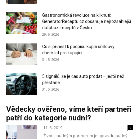
Gastronomická revoluce na kliknutí:
GeneratorReceptu.cz obsahuje nejrozsáhlejší
databázi receptů v Česku
29. 6. 2026
Co si přinést k podpisu kupní smlouvy:
checklist pro kupující
31. 5. 2026
5 signálů, že je čas auto prodat – ještě než
přestane...
31. 5. 2026
Vědecky ověřeno, víme kteří partneři
patří do kategorie nudní?
11. 3. 2019
0
Život s nudným partnerem je opravdu nudný.