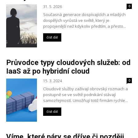
31. 5. 2026
0
Současná generace dospívajících a mladých
dospělých vyrůstá ve světě, který je
propojenější než kdykoliv předtím, a přesto...
číst dál
Průvodce typy cloudových služeb: od
IaaS až po hybridní cloud
15. 3. 2024
0
Cloudové služby zažívají obrovský rozmach a
postupně se ve světě podnikání stávají
samozřejmostí. Umožňují totiž firmám rychle...
číst dál
Víme, které páry se dříve či později