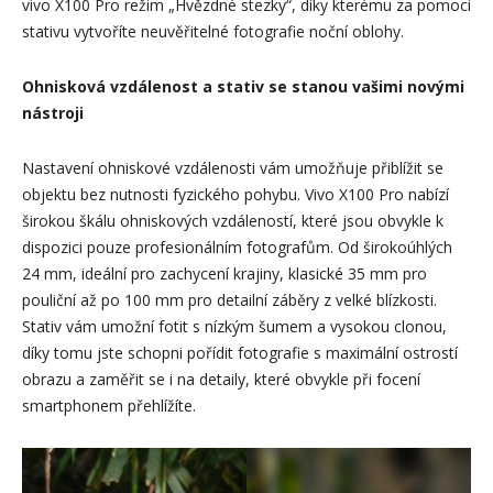
vivo X100 Pro režim „Hvězdné stezky“, díky kterému za pomoci
stativu vytvoříte neuvěřitelné fotografie noční oblohy.
Ohnisková vzdálenost a stativ se stanou vašimi novými
nástroji
Nastavení ohniskové vzdálenosti vám umožňuje přiblížit se
objektu bez nutnosti fyzického pohybu. Vivo X100 Pro nabízí
širokou škálu ohniskových vzdáleností, které jsou obvykle k
dispozici pouze profesionálním fotografům. Od širokoúhlých
24 mm, ideální pro zachycení krajiny, klasické 35 mm pro
pouliční až po 100 mm pro detailní záběry z velké blízkosti.
Stativ vám umožní fotit s nízkým šumem a vysokou clonou,
díky tomu jste schopni pořídit fotografie s maximální ostrostí
obrazu a zaměřit se i na detaily, které obvykle při focení
smartphonem přehlížíte.