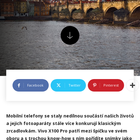
Facebook
Twitter
Pinterest
Mobilní telefony se staly nedílnou součástí našich životů
a jejich fotoaparáty stále více konkurují klasickým
zrcadlovkám. Vivo X100 Pro patří mezi špičku ve svém
oboru a s trochou know-how s ním pořídíte snímky jako