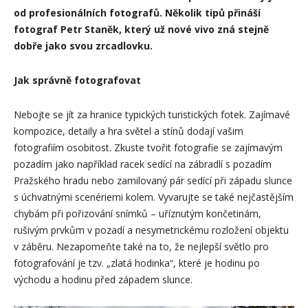
od profesionálních fotografů. Několik tipů přináší
fotograf Petr Staněk, který už nové vivo zná stejně
dobře jako svou zrcadlovku.
Jak správně fotografovat
Nebojte se jít za hranice typických turistických fotek. Zajímavé
kompozice, detaily a hra světel a stínů dodají vašim
fotografiím osobitost. Zkuste tvořit fotografie se zajímavým
pozadím jako například racek sedící na zábradlí s pozadím
Pražského hradu nebo zamilovaný pár sedící při západu slunce
s úchvatnými scenériemi kolem. Vyvarujte se také nejčastějším
chybám při pořizování snímků – uříznutým končetinám,
rušivým prvkům v pozadí a nesymetrickému rozložení objektu
v záběru. Nezapomeňte také na to, že nejlepší světlo pro
fotografování je tzv. „zlatá hodinka“, které je hodinu po
východu a hodinu před západem slunce.