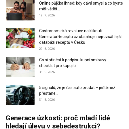
Online půjčka ihned: kdy dává smysl a co byste
měli vědět...
19. 7. 2026
Gastronomická revoluce na kliknutí:
GeneratorReceptu.cz obsahuje nejrozsáhlejší
databázi receptů v Česku
29. 6. 2026
Co si přinést k podpisu kupní smlouvy:
checklist pro kupující
31. 5. 2026
5 signálů, že je čas auto prodat – ještě než
přestane...
31. 5. 2026
Generace úzkosti: proč mladí lidé
hledají úlevu v sebedestrukci?