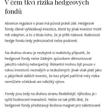
V čem tkví rizika hedgeových
fondů
Absence regulace v praxi má původ právě zde. Hedgeové
fondy cíleně vyhledávají investice, které by jinak investor mohl
mít odepřen, a to z titulu toho, že je příliš riziková. Rizikovost
hedge fondu tedy jednoznačně nelze podcenit.
Na druhou stranu je nezbytné si realisticky připustit, že
hedgeové fondy nelze žádným způsobem démonizovat
jakožto nástroj nebezpečný. Riskantní mohou být pouze v
rukou investorů neznalých a nezkušených. Jinak však platí jako
u jakýchkoli dalších investic, že bez přijetí patřičné míry rizika
nemůžete očekávat ani náležitý výnos.
Fondy jsou tedy na druhou stranu flexibilnější. Výhodou je i
vyšší hodnocení manažerů. Nelze se tak příliš divit, že
hedgeové fondy představují doslova magnet pro talentované