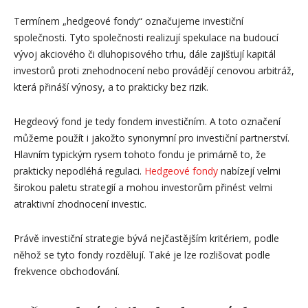
Termínem „hedgeové fondy“ označujeme investiční
společnosti. Tyto společnosti realizují spekulace na budoucí
vývoj akciového či dluhopisového trhu, dále zajišťují kapitál
investorů proti znehodnocení nebo provádějí cenovou arbitráž,
která přináší výnosy, a to prakticky bez rizik.
Hegdeový fond je tedy fondem investičním. A toto označení
můžeme použít i jakožto synonymní pro investiční partnerství.
Hlavním typickým rysem tohoto fondu je primárně to, že
prakticky nepodléhá regulaci.
Hedgeové fondy
nabízejí velmi
širokou paletu strategií a mohou investorům přinést velmi
atraktivní zhodnocení investic.
Právě investiční strategie bývá nejčastějším kritériem, podle
něhož se tyto fondy rozdělují. Také je lze rozlišovat podle
frekvence obchodování.