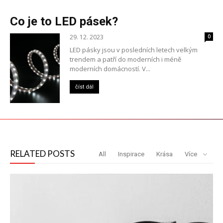
Co je to LED pásek?
29. 12. 2023
0
LED pásky jsou v posledních letech velkým
trendem a patří do moderních i méně
moderních domácností. V...
číst dál
RELATED POSTS
All
Inspirace
Krása
Více