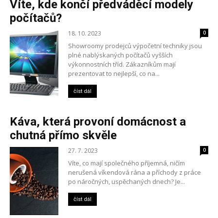
Víte, kde končí předváděcí modely
počítačů?
18. 10. 2023
0
Showroomy prodejců výpočetní techniky jsou
plné nablýskaných počítačů vyšších
výkonnostních tříd. Zákazníkům mají
prezentovat to nejlepší, co na...
číst dál
Káva, která provoní domácnost a
chutná přímo skvěle
27. 7. 2023
0
Víte, co mají společného příjemná, ničím
nerušená víkendová rána a příchody z práce
po náročných, uspěchaných dnech? Je...
číst dál