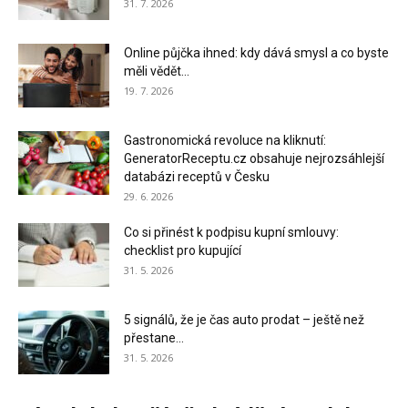
31. 7. 2026
Online půjčka ihned: kdy dává smysl a co byste
měli vědět...
19. 7. 2026
Gastronomická revoluce na kliknutí:
GeneratorReceptu.cz obsahuje nejrozsáhlejší
databázi receptů v Česku
29. 6. 2026
Co si přinést k podpisu kupní smlouvy:
checklist pro kupující
31. 5. 2026
5 signálů, že je čas auto prodat – ještě než
přestane...
31. 5. 2026