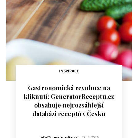
INSPIRACE
Gastronomická revoluce na
kliknutí: GeneratorReceptu.cz
obsahuje nejrozsáhlejší
databázi receptů v Česku
info@press-media.cz
-
29. 6. 2026