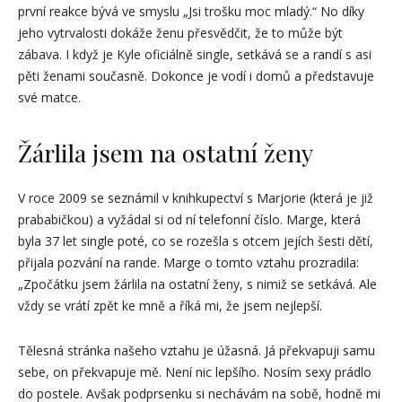
první reakce bývá ve smyslu „Jsi trošku moc mladý.“ No díky
jeho vytrvalosti dokáže ženu přesvědčit, že to může být
zábava. I když je Kyle oficiálně single, setkává se a randí s asi
pěti ženami současně. Dokonce je vodí i domů a představuje
své matce.
Žárlila jsem na ostatní ženy
V roce 2009 se seznámil v knihkupectví s Marjorie (která je již
prababičkou) a vyžádal si od ní telefonní číslo. Marge, která
byla 37 let single poté, co se rozešla s otcem jejích šesti dětí,
přijala pozvání na rande. Marge o tomto vztahu prozradila:
„Zpočátku jsem žárlila na ostatní ženy, s nimiž se setkává. Ale
vždy se vrátí zpět ke mně a říká mi, že jsem nejlepší.
Tělesná stránka našeho vztahu je úžasná. Já překvapuji samu
sebe, on překvapuje mě. Není nic lepšího. Nosím sexy prádlo
do postele. Avšak podprsenku si nechávám na sobě, hodně mi