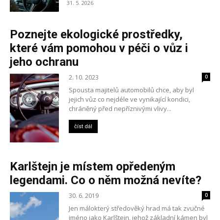
31. 5. 2026
Poznejte ekologické prostředky,
které vám pomohou v péči o vůz i
jeho ochranu
2. 10. 2023
0
Spousta majitelů automobilů chce, aby byl
jejich vůz co nejdéle ve vynikající kondici,
chráněný před nepříznivými vlivy...
číst dál
Karlštejn je místem opředeným
legendami. Co o něm možná nevíte?
30. 6. 2019
0
Jen málokterý středověký hrad má tak zvučné
jméno jako Karlštejn, jehož základní kámen byl