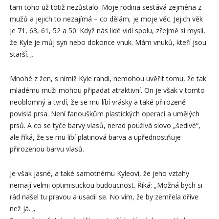
tam toho už totiž nezůstalo. Moje rodina sestává zejména z
mužů a jejich to nezajímá – co dělám, je moje věc. Jejich věk
je 71, 63, 61, 52 a 50. Když nás lidé vidí spolu, zřejmě si myslí,
že Kyle je můj syn nebo dokonce vnuk. Mám vnuků, kteří jsou
starší. „
Mnohé z žen, s nimiž Kyle randí, nemohou uvěřit tomu, že tak
mladému muži mohou připadat atraktivní. On je však v tomto
neoblomný a tvrdí, že se mu líbí vrásky a také přirozeně
povislá prsa. Není fanouškům plastických operací a umělých
prsů. A co se týče barvy vlasů, nerad používá slovo „šedivé“,
ale říká, že se mu líbí platinová barva a upřednostňuje
přirozenou barvu vlasů.
Je však jasné, a také samotnému Kyleovi, že jeho vztahy
nemají velmi optimistickou budoucnost. Říká: „Možná bych si
rád našel tu pravou a usadil se. No vím, že by zemřela dříve
než já. „