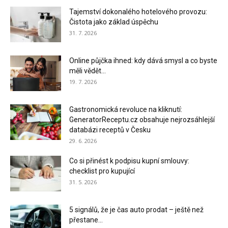
Tajemství dokonalého hotelového provozu:
Čistota jako základ úspěchu
31. 7. 2026
Online půjčka ihned: kdy dává smysl a co byste
měli vědět...
19. 7. 2026
Gastronomická revoluce na kliknutí:
GeneratorReceptu.cz obsahuje nejrozsáhlejší
databázi receptů v Česku
29. 6. 2026
Co si přinést k podpisu kupní smlouvy:
checklist pro kupující
31. 5. 2026
5 signálů, že je čas auto prodat – ještě než
přestane...