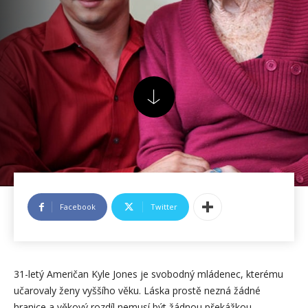
Facebook
Twitter
31-letý Američan Kyle Jones je svobodný mládenec, kterému
učarovaly ženy vyššího věku. Láska prostě nezná žádné
hranice a věkový rozdíl nemusí být žádnou překážkou.