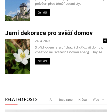
položen před téměř sedmi sty...
číst dál
Jarní dekorace pro svěží domov
24. 4. 2025
0
S příchodem jara přichází i chuť oživit domov,
vnést do něj svěžest a novou energii. Dny se...
číst dál
RELATED POSTS
All
Inspirace
Krása
Více