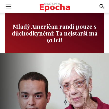
Mladý Američan randí pouze s
důchodkyněmi: Ta nejstarší má
91 let!