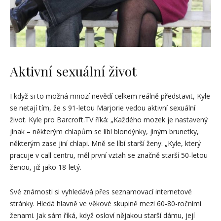
Aktivní sexuální život
I když si to možná mnozí nevědí celkem reálně představit, Kyle
se netají tím, že s 91-letou Marjorie vedou aktivní sexuální
život. Kyle pro Barcroft.TV říká: „Každého mozek je nastavený
jinak – některým chlapům se líbí blondýnky, jiným brunetky,
některým zase jiní chlapi. Mně se líbí starší ženy. „Kyle, který
pracuje v call centru, měl první vztah se značně starší 50-letou
ženou, již jako 18-letý.
Své známosti si vyhledává přes seznamovací internetové
stránky. Hledá hlavně ve věkové skupině mezi 60-80-ročními
ženami. Jak sám říká, když osloví nějakou starší dámu, její