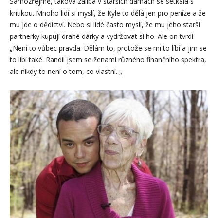
Samozřejmě, taková záliba v starších dámách se setkala s
kritikou. Mnoho lidí si myslí, že Kyle to dělá jen pro peníze a že
mu jde o dědictví. Nebo si lidé často myslí, že mu jeho starší
partnerky kupují drahé dárky a vydržovat si ho. Ale on tvrdí:
„Není to vůbec pravda. Dělám to, protože se mi to líbí a jim se
to líbí také. Randil jsem se ženami různého finančního spektra,
ale nikdy to není o tom, co vlastní. „