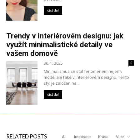
číst dál
Trendy v interiérovém designu: jak
využít minimalistické detaily ve
vašem domově
30. 1. 2025
0
Minimalismus se stal fenoménem nejen v
módě, ale také v interiérovém designu. Tento
styl je založen na...
číst dál
RELATED POSTS
All
Inspirace
Krása
Více