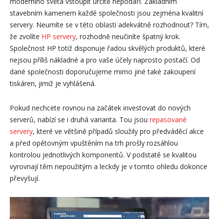
moderního světa vstoupit určitě nepodaří. Základním
stavebním kamenem každé společnosti jsou zejména kvalitní
servery. Neumíte se v této oblasti adekvátně rozhodnout? Tím,
že zvolíte
HP servery
, rozhodně neučiníte špatný krok.
Společnost HP totiž disponuje řadou skvělých produktů, které
nejsou příliš nákladné a pro vaše účely naprosto postačí. Od
dané společnosti doporučujeme mimo jiné také zakoupení
tiskáren, jimiž je vyhlášená.
Pokud nechcete rovnou na začátek investovat do nových
serverů, nabízí se i druhá varianta. Tou jsou
repasované
servery
, které ve většině případů sloužily pro předváděcí akce
a před opětovným vpuštěním na trh prošly rozsáhlou
kontrolou jednotlivých komponentů. V podstatě se kvalitou
vyrovnají těm nepoužitým a leckdy je v tomto ohledu dokonce
převyšují.