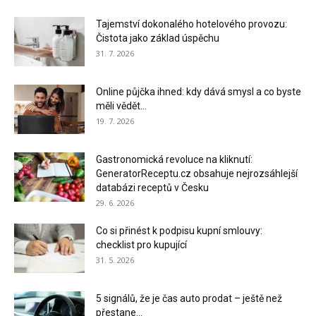
Tajemství dokonalého hotelového provozu:
Čistota jako základ úspěchu
31. 7. 2026
Online půjčka ihned: kdy dává smysl a co byste
měli vědět...
19. 7. 2026
Gastronomická revoluce na kliknutí:
GeneratorReceptu.cz obsahuje nejrozsáhlejší
databázi receptů v Česku
29. 6. 2026
Co si přinést k podpisu kupní smlouvy:
checklist pro kupující
31. 5. 2026
5 signálů, že je čas auto prodat – ještě než
přestane...