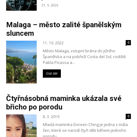
31. 5. 2026
Malaga – město zalité španělským
sluncem
11. 10. 2022
0
Město Malaga, vstupní brána do jižního
Španělska a na pobřeží Costa del Sol, rodiště
Pabla Picassa a...
číst dál
Čtyřnásobná maminka ukázala své
břicho po porodu
8. 3. 2019
0
Mladá maminka Doreen Ching je jedna z mála
žen, které se narodí čtyři děti během jednoho
porodu....