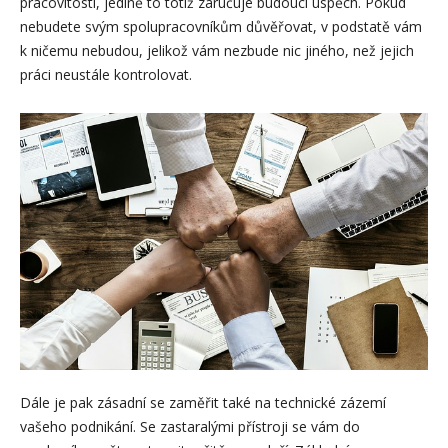
pracovitostí, jedině to totiž zaručuje budoucí úspěch. Pokud
nebudete svým spolupracovníkům důvěřovat, v podstatě vám
k ničemu nebudou, jelikož vám nezbude nic jiného, než jejich
práci neustále kontrolovat.
Dále je pak zásadní se zaměřit také na technické zázemí
vašeho podnikání. Se zastaralými přístroji se vám do