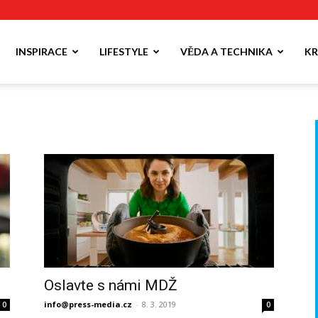
INSPIRACE
LIFESTYLE
VĚDA A TECHNIKA
KR
Oslavte s námi MDŽ
info@press-media.cz
-
8. 3. 2019
0
0