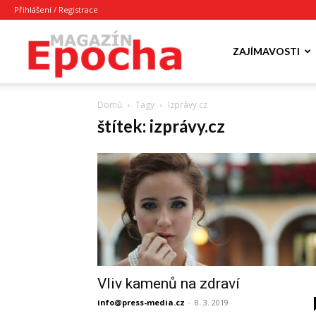
Přihlášení / Registrace
Epocha
ZAJÍMAVOSTI
Domů
Tagy
Izprávy.cz
Magazín
štítek: izprávy.cz
Vliv kamenů na zdraví
info@press-media.cz
-
8. 3. 2019