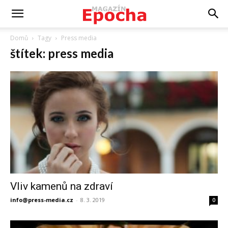
Domů
Tagy
Press media
štítek: press media
Vliv kamenů na zdraví
info@press-media.cz
-
8. 3. 2019
0