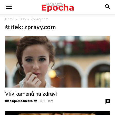
Domů
Tagy
Zpravy.com
štítek: zpravy.com
Vliv kamenů na zdraví
info@press-media.cz
-
8. 3. 2019
0