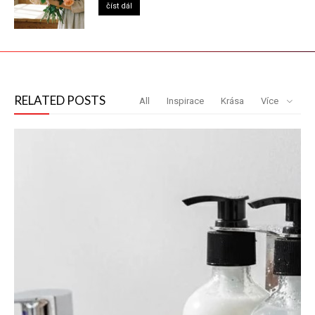
číst dál
RELATED POSTS
All
Inspirace
Krása
Více