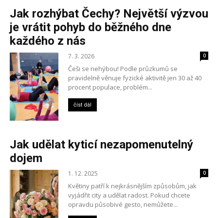
Jak rozhýbat Čechy? Největší výzvou
je vrátit pohyb do běžného dne
každého z nás
7. 3. 2026
0
Češi se nehýbou! Podle průzkumů se
pravidelně věnuje fyzické aktivitě jen 30 až 40
procent populace, problém...
číst dál
Jak udělat kyticí nezapomenutelný
dojem
1. 12. 2025
0
Květiny patří k nejkrásnějším způsobům, jak
vyjádřit city a udělat radost. Pokud chcete
opravdu působivé gesto, nemůžete...