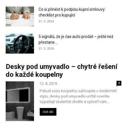
Co si přinést k podpisu kupní smlouvy:
checklist pro kupující
31. 5. 2026
5 signálů, že je čas auto prodat – ještě než
přestane...
31. 5. 2026
Desky pod umyvadlo – chytré řešení
do každé koupelny
12. 8. 2019
0
Pokud svou koupelnu zařizujete v moderním
stylu, desky pod umyvadlo určitě oceníte.
Vypadají skutečně skvěle a vytvoří vám...
číst dál