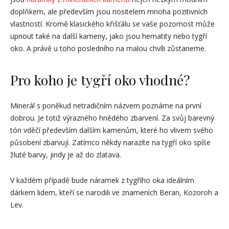
doplňkem, ale především jsou nositelem mnoha pozitivních
vlastností. Kromě klasického křišťálu se vaše pozornost může
upnout také na další kameny, jako jsou hematity nebo tygří
oko. A právě u toho posledního na malou chvíli zůstaneme.
Pro koho je tygří oko vhodné?
Minerál s poněkud netradičním názvem poznáme na první
dobrou. Je totiž výrazného hnědého zbarvení. Za svůj barevný
tón vděčí především dalším kamenům, které ho vlivem svého
působení zbarvují. Zatímco někdy narazíte na tygří oko spíše
žluté barvy, jindy je až do zlatava.
V každém případě bude náramek z tygřího oka ideálním
dárkem lidem, kteří se narodili ve znameních Beran, Kozoroh a
Lev.