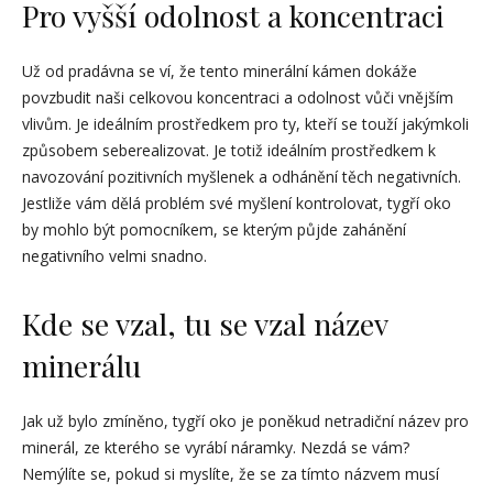
Pro vyšší odolnost a koncentraci
Už od pradávna se ví, že tento minerální kámen dokáže
povzbudit naši celkovou koncentraci a odolnost vůči vnějším
vlivům. Je ideálním prostředkem pro ty, kteří se touží jakýmkoli
způsobem seberealizovat. Je totiž ideálním prostředkem k
navozování pozitivních myšlenek a odhánění těch negativních.
Jestliže vám dělá problém své myšlení kontrolovat, tygří oko
by mohlo být pomocníkem, se kterým půjde zahánění
negativního velmi snadno.
Kde se vzal, tu se vzal název
minerálu
Jak už bylo zmíněno, tygří oko je poněkud netradiční název pro
minerál, ze kterého se vyrábí náramky. Nezdá se vám?
Nemýlíte se, pokud si myslíte, že se za tímto názvem musí