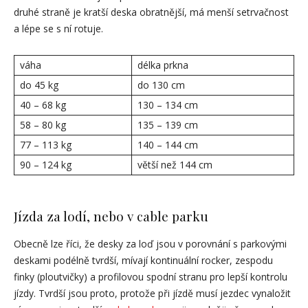
druhé straně je kratší deska obratnější, má menší setrvačnost
a lépe se s ní rotuje.
váha
délka prkna
do 45 kg
do 130 cm
40 – 68 kg
130 – 134 cm
58 – 80 kg
135 – 139 cm
77 – 113 kg
140 – 144 cm
90 – 124 kg
větší než 144 cm
Jízda za lodí, nebo v cable parku
Obecně lze říci, že desky za loď jsou v porovnání s parkovými
deskami podélně tvrdší, mívají kontinuální rocker, zespodu
finky (ploutvičky) a profilovou spodní stranu pro lepší kontrolu
jízdy. Tvrdší jsou proto, protože při jízdě musí jezdec vynaložit