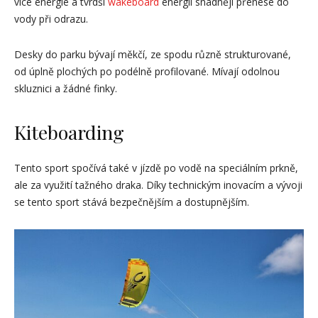
více energie a tvrdší
wakeboard
energii snadněji přenese do
vody při odrazu.
Desky do parku bývají měkčí, ze spodu různě strukturované,
od úplně plochých po podélně profilované. Mívají odolnou
skluznici a žádné finky.
Kiteboarding
Tento sport spočívá také v jízdě po vodě na speciálním prkně,
ale za využití tažného draka. Díky technickým inovacím a vývoji
se tento sport stává bezpečnějším a dostupnějším.