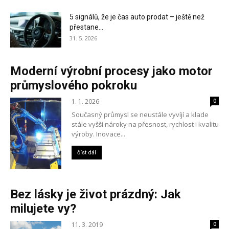
5 signálů, že je čas auto prodat – ještě než
přestane...
31. 5. 2026
Moderní výrobní procesy jako motor
průmyslového pokroku
1. 1. 2026
0
Současný průmysl se neustále vyvíjí a klade
stále vyšší nároky na přesnost, rychlost i kvalitu
výroby. Inovace...
číst dál
Bez lásky je život prázdný: Jak
milujete vy?
11. 3. 2019
0