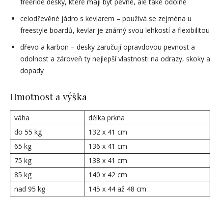
freeride desky, které mají být pevné, ale také odolné
celodřevěné jádro s kevlarem – používá se zejména u
freestyle boardů, kevlar je známý svou lehkostí a flexibilitou
dřevo a karbon – desky zaručují opravdovou pevnost a
odolnost a zároveň ty nejlepší vlastnosti na odrazy, skoky a
dopady
Hmotnost a výška
váha
délka prkna
do 55 kg
132 x 41 cm
65 kg
136 x 41 cm
75 kg
138 x 41 cm
85 kg
140 x 42 cm
nad 95 kg
145 x 44 až 48 cm