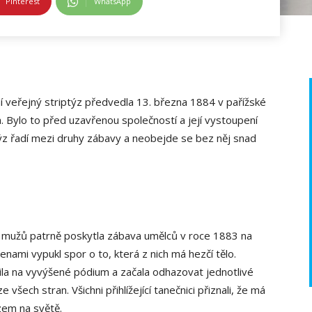
Pinterest
WhatsApp
í veřejný striptýz předvedla 13. března 1884 v pařížské
 Bylo to před uzavřenou společností a její vystoupení
ýz řadí mezi druhy zábavy a neobejde se bez něj snad
ch mužů patrně poskytla zábava umělců v roce 1883 na
nami vypukl spor o to, která z nich má hezčí tělo.
la na vyvýšené pódium a začala odhazovat jednotlivé
šech stran. Všichni přihlížející tanečnici přiznali, že má
zem na světě.