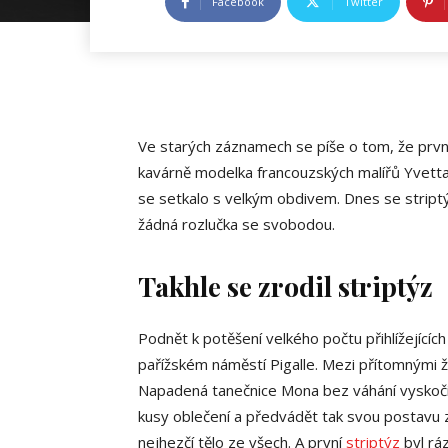
Facebook
Twitter
Ve starých záznamech se píše o tom, že prvn
kavárně modelka francouzských malířů Yvetta.
se setkalo s velkým obdivem. Dnes se stript
žádná rozlučka se svobodou.
Takhle se zrodil striptýz
Podnět k potěšení velkého počtu přihlížející
pařížském náměstí Pigalle. Mezi přítomnými že
Napadená tanečnice Mona bez váhání vyskoči
kusy oblečení a předvádět tak svou postavu ze v
nejhezčí tělo ze všech. A první
striptýz
byl rá