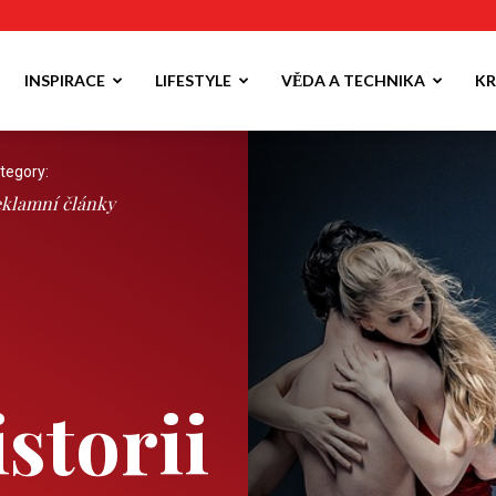
INSPIRACE
LIFESTYLE
VĚDA A TECHNIKA
KR
tegory:
klamní články
storii