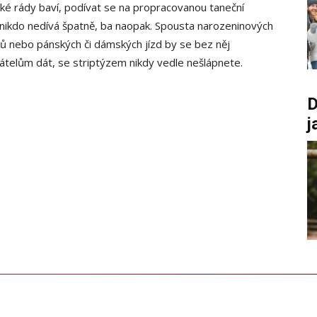
ké rády baví, podívat se na propracovanou taneční
ž nikdo nedívá špatně, ba naopak. Spousta narozeninových
ků nebo pánských či dámských jízd by se bez něj
átelům dát, se striptýzem nikdy vedle nešlápnete.
D
j