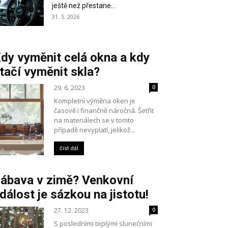
ještě než přestane...
31. 5. 2026
dy vyměnit celá okna a kdy
tačí vyměnit skla?
29. 6. 2023
0
Kompletní výměna oken je
časově i finančně náročná. Šetřit
na materiálech se v tomto
případě nevyplatí, jelikož...
číst dál
ábava v zimě? Venkovní
dálost je sázkou na jistotu!
27. 12. 2023
0
S posledními teplými slunečními