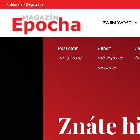
Přihlášení / Registrace
Epocha
ZAJÍMAVOSTI
Post date:
Author:
Ca
Magazín
20. 9. 2019
info@press-
Re
media.cz
Znáte hi