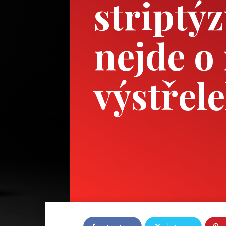
striptý
nejde o
výstřel