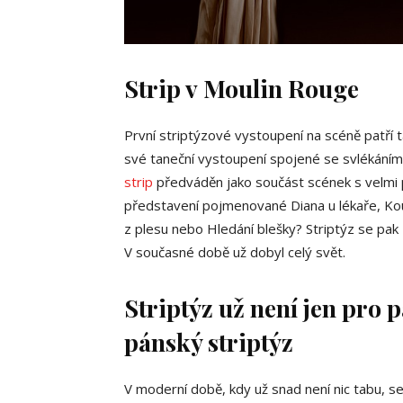
Strip v Moulin Rouge
První striptýzové vystoupení na scéně patří 
své taneční vystoupení spojené se svlékáním
strip
předváděn jako součást scének s velmi p
představení pojmenované Diana u lékaře, Kou
z plesu nebo Hledání blešky? Striptýz se pak 
V současné době už dobyl celý svět.
Striptýz už není jen pro p
pánský striptýz
V moderní době, kdy už snad není nic tabu, 