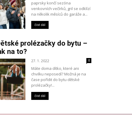
paprsky končí sezóna
venkovních večírků, gril se odklízí
na několik měsíců do garáže a...
číst dál
ětské prolézačky do bytu –
ak na to?
27. 1. 2022
0
Máte doma dítko, které ani
chvilku neposedí? Možná je na
čase pořídit do bytu dětské
prolézačky!...
číst dál