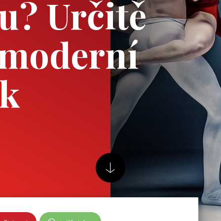
zu? Určitě
 moderní
ek