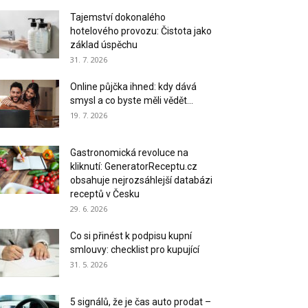
Tajemství dokonalého
hotelového provozu: Čistota jako
základ úspěchu
31. 7. 2026
Online půjčka ihned: kdy dává
smysl a co byste měli vědět...
19. 7. 2026
Gastronomická revoluce na
kliknutí: GeneratorReceptu.cz
obsahuje nejrozsáhlejší databázi
receptů v Česku
29. 6. 2026
Co si přinést k podpisu kupní
smlouvy: checklist pro kupující
31. 5. 2026
5 signálů, že je čas auto prodat –