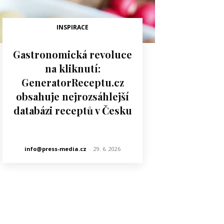
INSPIRACE
Gastronomická revoluce
na kliknutí:
GeneratorReceptu.cz
obsahuje nejrozsáhlejší
databázi receptů v Česku
info@press-media.cz
-
29. 6. 2026