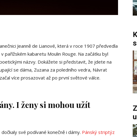
K
s
tanečnici Jeanně de Lianové, která v roce 1907 předvedla
 v pařížském kabaretu Moulin Rouge. Na začátku byl
oetickými názvy. Dokážete si představit, že jdete na
pající se dáma, Zuzana za poledního vedra, Návrat
začal více prosazovat až po první světové válce.
ány. I ženy si mohou užít
Z
u
se dočkaly své podívané konečně i dámy.
Pánský striptýz