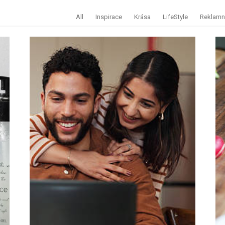
All
Inspirace
Krása
LifeStyle
Reklamní