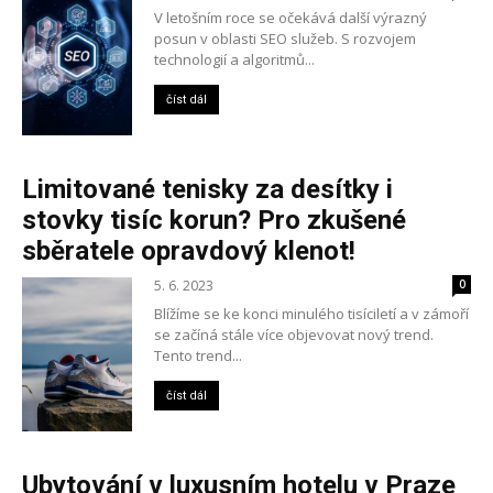
V letošním roce se očekává další výrazný
posun v oblasti SEO služeb. S rozvojem
technologií a algoritmů...
číst dál
Limitované tenisky za desítky i
stovky tisíc korun? Pro zkušené
sběratele opravdový klenot!
5. 6. 2023
0
Blížíme se ke konci minulého tisíciletí a v zámoří
se začíná stále více objevovat nový trend.
Tento trend...
číst dál
Ubytování v luxusním hotelu v Praze