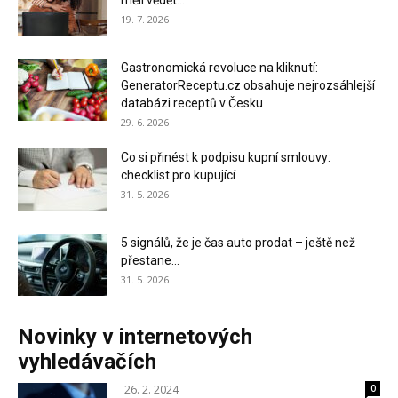
měli vědět...
19. 7. 2026
Gastronomická revoluce na kliknutí:
GeneratorReceptu.cz obsahuje nejrozsáhlejší
databázi receptů v Česku
29. 6. 2026
Co si přinést k podpisu kupní smlouvy:
checklist pro kupující
31. 5. 2026
5 signálů, že je čas auto prodat – ještě než
přestane...
31. 5. 2026
Novinky v internetových
vyhledávačích
26. 2. 2024
0